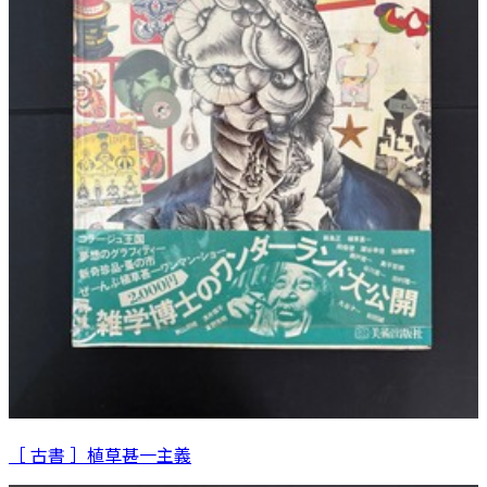
［ 古書 ］植草甚一主義