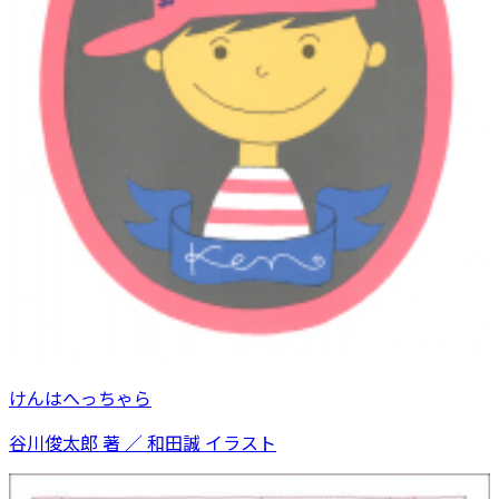
けんはへっちゃら
谷川俊太郎 著 ／ 和田誠 イラスト