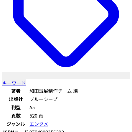
キーワード
著者
和田誠展制作チーム 編
出版社
ブルーシープ
判型
A5
頁数
520 頁
ジャンル
エンタメ
ISBNコード
9784908356292