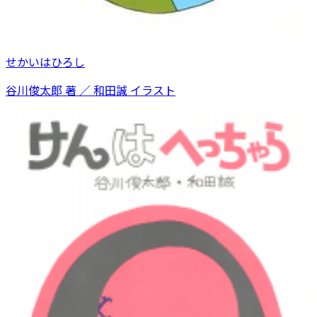
せかいはひろし
谷川俊太郎 著 ／ 和田誠 イラスト