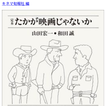
キネマ旬報社 編