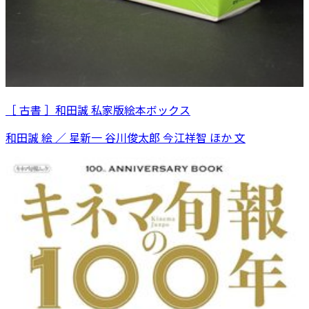
［ 古書 ］和田誠 私家版絵本ボックス
和田誠 絵 ／ 星新一 谷川俊太郎 今江祥智 ほか 文