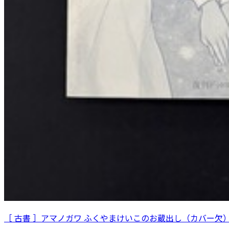
［ 古書 ］アマノガワ ふくやまけいこのお蔵出し（カバー欠