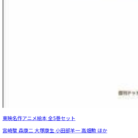
東映名作アニメ絵本 全5巻セット
宮崎駿 森康二 大塚康生 小田部羊一 高畑勲 ほか