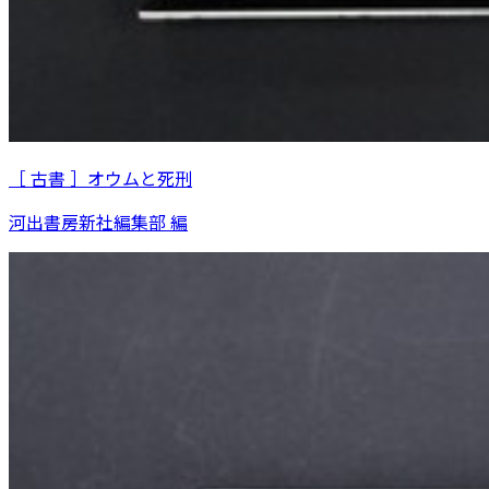
［ 古書 ］オウムと死刑
河出書房新社編集部 編