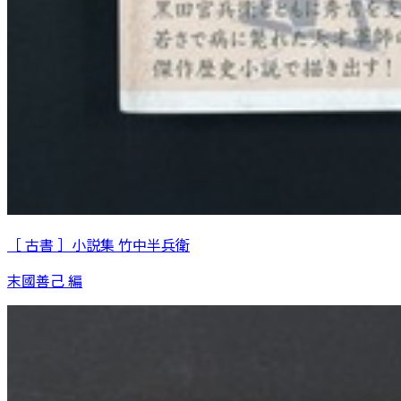
［ 古書 ］小説集 竹中半兵衛
末國善己 編