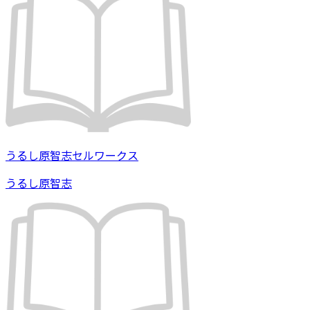
うるし原智志セルワークス
うるし原智志