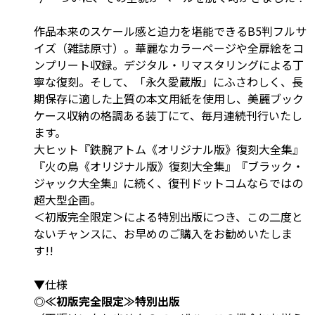
作品本来のスケール感と迫力を堪能できるB5判フルサ
イズ（雑誌原寸）。華麗なカラーページや全扉絵をコ
ンプリート収録。デジタル・リマスタリングによる丁
寧な復刻。そして、「永久愛蔵版」にふさわしく、長
期保存に適した上質の本文用紙を使用し、美麗ブック
ケース収納の格調ある装丁にて、毎月連続刊行いたし
ます。
大ヒット『鉄腕アトム《オリジナル版》復刻大全集』
『火の鳥《オリジナル版》復刻大全集』『ブラック・
ジャック大全集』に続く、復刊ドットコムならではの
超大型企画。
＜初版完全限定＞による特別出版につき、この二度と
ないチャンスに、お早めのご購入をお勧めいたしま
す!!
▼仕様
◎≪初版完全限定≫特別出版