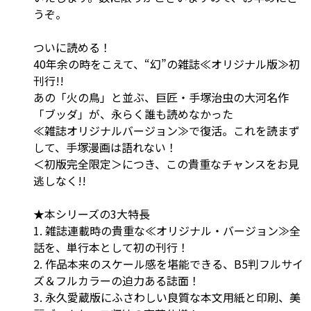
うぞ。
ついに読める！
40年余の時をこえて、“幻”の雑誌≪オリジナル版≫初
刊行!!
あの「火の鳥」と並ぶ、巨匠・手塚治虫の大河名作
「ブッダ」が、永らく誰も読めなかった
≪雑誌オリジナルバージョン≫で復活。これを読まず
して、手塚漫画は語れない！
＜初版完全限定＞につき、この貴重なチャンスをお見
逃しなく!!
★本シリーズの3大特長
1. 雑誌連載時の貴重な≪オリジナル・バージョン≫全
話を、単行本として初の刊行！
2. 作品本来のスケール感を堪能できる、B5判フルサイ
ズ＆フルカラーの迫力ある誌面！
3. 永久愛蔵版にふさわしい良質な本文用紙と印刷、美