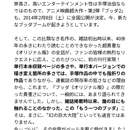
崇高さ、高いエンターテインメント性は手塚治虫なら
ではのもので、アニメ映画超大作・第2弾『ブッダ2』
も、2014年2月8日（土）に全国公開が決定。今、新た
なブッダブームが起きようとしています。
そして、この比類なき名作の、雑誌初出時以来、40余
年の永きにわたり読むことのできなかった超貴重な
《オリジナル版》の全話が、ファンの皆様の熱烈なリ
クエストに応え、このたびついに、初の刊行実現！
単行本未収録ページの多さや、単行本バージョンでの
描き変え箇所の多さでは、手塚作品の中でも指折りの
作品
でありながら、連載誌の現存率の低さなどの理由
から、これまで、『ブッダ《オリジナル版》』の際だ
った貴重さについて、一般的には、あまり語られてき
ませんでした。しかし、
雑誌掲載時以来、誰の目にも
触れることのなかった、この「もう一つのブッダ」
こ
そは、まさに、“幻の巨大大陸”といっても過言ではあ
りません。
今… ついに、その全貌がベールを脱ぐ時がきました！