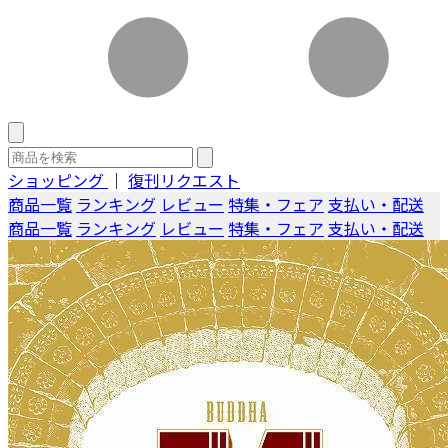
ショッピング
｜
復刊リクエスト
商品一覧
ランキング
レビュー
特集・フェア
支払い・配送
商品一覧
ランキング
レビュー
特集・フェア
支払い・配送