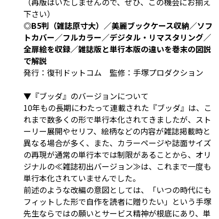
（再版はいたしませんので、ぜひ、この機会にお揃え
下さい）
◎B5判（雑誌原寸大）／美麗ブックケース収納／ソフ
トカバー／フルカラー／デジタル・リマスタリング／
全扉絵を収録／雑誌版と単行本版の違いを巻末の図説
で解説
発行：復刊ドットコム 監修：手塚プロダクション
▼『ブッダ』のバージョンについて
10年もの長期にわたって連載された『ブッダ』は、こ
れまで数多くの形で単行本化されてきましたが、スト
ーリー展開やセリフ、絵柄などの内容が雑誌掲載時と
異なる場合が多く、また、カラーページや誌面サイズ
の再現が通常の単行本では制限があることから、オリ
ジナルの≪雑誌初出バージョン≫は、これまで一度も
単行本化されていませんでした。
前述のような改編の意図としては、「いつの時代にも
フィットした形で自作を読者に贈りたい」という手塚
先生ならではの願いとサービス精神が根底にあり、単