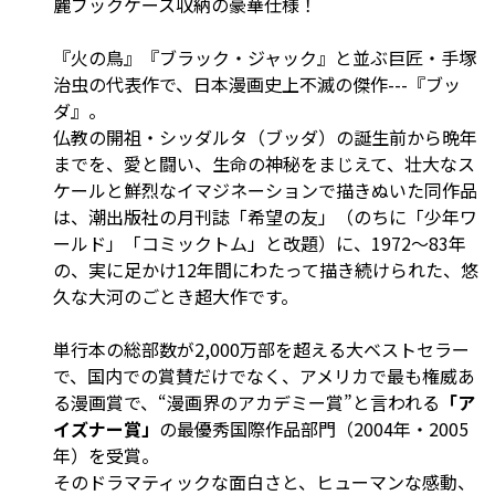
麗ブックケース収納の豪華仕様！
『火の鳥』『ブラック・ジャック』と並ぶ巨匠・手塚
治虫の代表作で、日本漫画史上不滅の傑作---『ブッ
ダ』。
仏教の開祖・シッダルタ（ブッダ）の誕生前から晩年
までを、愛と闘い、生命の神秘をまじえて、壮大なス
ケールと鮮烈なイマジネーションで描きぬいた同作品
は、潮出版社の月刊誌「希望の友」（のちに「少年ワ
ールド」「コミックトム」と改題）に、1972～83年
の、実に足かけ12年間にわたって描き続けられた、悠
久な大河のごとき超大作です。
単行本の総部数が2,000万部を超える大ベストセラー
で、国内での賞賛だけでなく、アメリカで最も権威あ
る漫画賞で、“漫画界のアカデミー賞”と言われる
「ア
イズナー賞」
の最優秀国際作品部門（2004年・2005
年）を受賞。
そのドラマティックな面白さと、ヒューマンな感動、