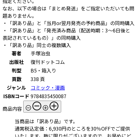
指定ください。
なお、以下の場合は「まとめ発送」をご指定いただいても問
題ありません。
・「訳あり品」と「当月or翌月発売の予約商品」の同時購入
・「訳あり品」と「発売済み商品（配送時期：3～6日後と
表記されているもの）」の同時購入
・「訳あり品」同士の複数購入
著者
手塚治虫
出版社
復刊ドットコム
判型
B5・箱入り
頁数
338 頁
ジャンル
コミック・漫画
ISBNコード
9784835450087
商品内容
当商品は「訳あり品」です。
通常税込定価：6,930円のところを30％OFFでご提供
いたします。数に限りがございますので、お早めにど