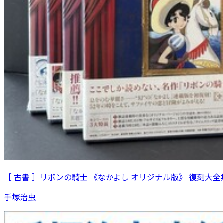
［ 古書 ］リボンの騎士 《なかよし オリジナル版》 復刻大全集
手塚治虫