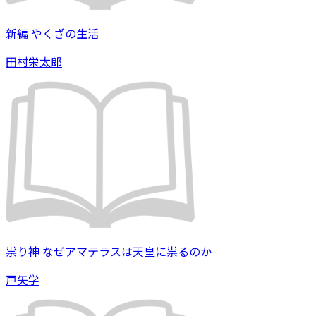
新編 やくざの生活
田村栄太郎
祟り神 なぜアマテラスは天皇に祟るのか
戸矢学