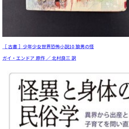
［ 古書 ］少年少女世界恐怖小説10 狼男の怪
ガイ・エンドア 原作 ／ 北村良三 訳