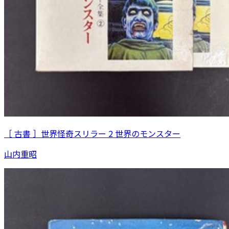
［ 古書 ］世界怪奇スリラー 2 世界のモンスター
山内重昭