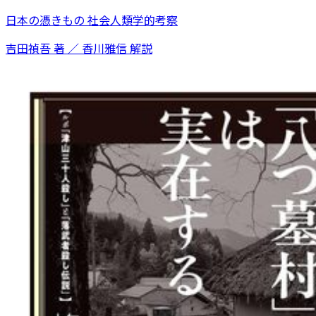
日本の憑きもの 社会人類学的考察
吉田禎吾 著 ／ 香川雅信 解説