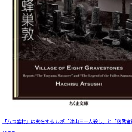
「八つ墓村」は実在する ルポ「津山三十人殺し」と「落武者