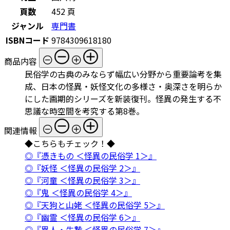
頁数
452 頁
ジャンル
専門書
ISBNコード
9784309618180
商品内容
民俗学の古典のみならず幅広い分野から重要論考を集
成、日本の怪異・妖怪文化の多様さ・奥深さを明らか
にした画期的シリーズを新装復刊。怪異の発生する不
思議な時空間を考究する第8巻。
関連情報
◆こちらもチェック！◆
◎『憑きもの ＜怪異の民俗学 1＞』
◎『妖怪 ＜怪異の民俗学 2＞』
◎『河童 ＜怪異の民俗学 3＞』
◎『鬼 ＜怪異の民俗学 4＞』
◎『天狗と山姥 ＜怪異の民俗学 5＞』
◎『幽霊 ＜怪異の民俗学 6＞』
◎『異人・生贄 ＜怪異の民俗学 7＞』