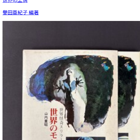
譽田亜紀子 編著