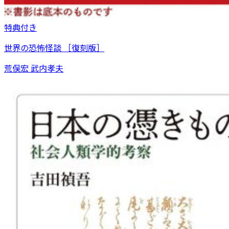
特典付き
世界の恐怖怪談 ［復刻版］
荒俣宏 武内孝夫