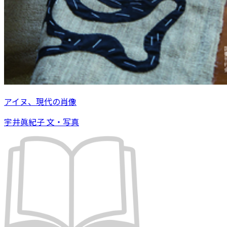
アイヌ、現代の肖像
宇井眞紀子 文・写真