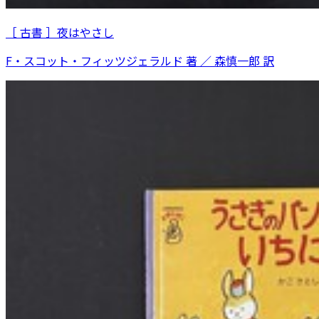
［ 古書 ］夜はやさし
F・スコット・フィッツジェラルド 著 ／ 森慎一郎 訳