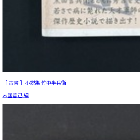
［ 古書 ］小説集 竹中半兵衛
末國善己 編