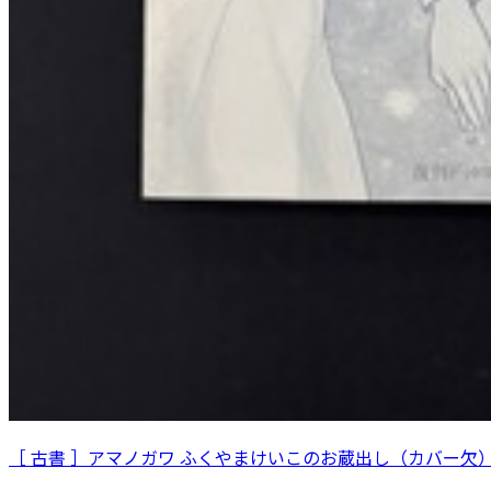
［ 古書 ］アマノガワ ふくやまけいこのお蔵出し（カバー欠