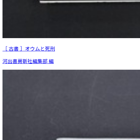
［ 古書 ］オウムと死刑
河出書房新社編集部 編