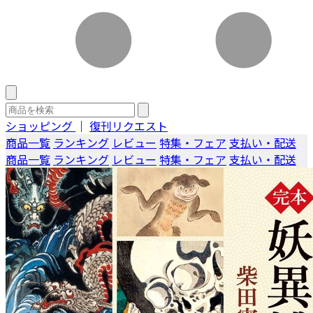
ショッピング
｜
復刊リクエスト
商品一覧
ランキング
レビュー
特集・フェア
支払い・配送
商品一覧
ランキング
レビュー
特集・フェア
支払い・配送