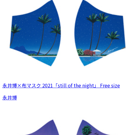
永井博×布マスク 2021「still of the night」 Free size
永井博