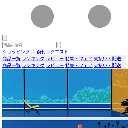
ショッピング
｜
復刊リクエスト
商品一覧
ランキング
レビュー
特集・フェア
支払い・配送
商品一覧
ランキング
レビュー
特集・フェア
支払い・配送