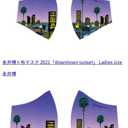
永井博×布マスク 2021「downtown sunset」 Ladies size
永井博