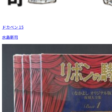
ドカベン 15
水島新司