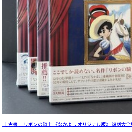
［ 古書 ］リボンの騎士 《なかよし オリジナル版》 復刻大全集