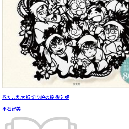
忍たま乱太郎 切り絵の段 復刻版
平石智美