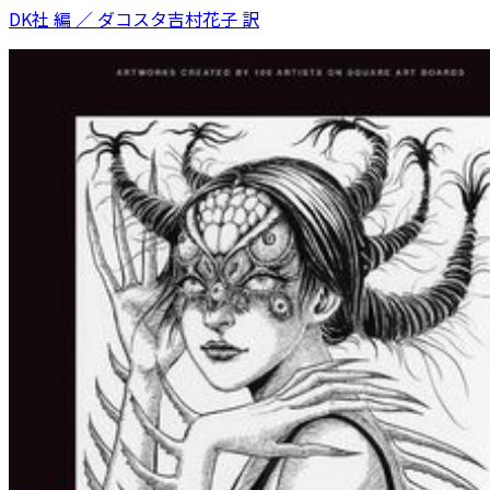
DK社 編 ／ ダコスタ吉村花子 訳