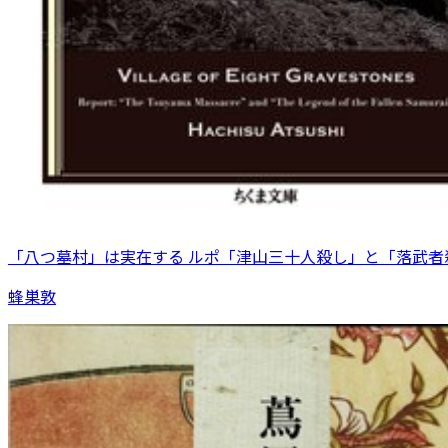
「八つ墓村」は実在する ルポ「津山三十人殺し」と「落武者
蜂巣敦