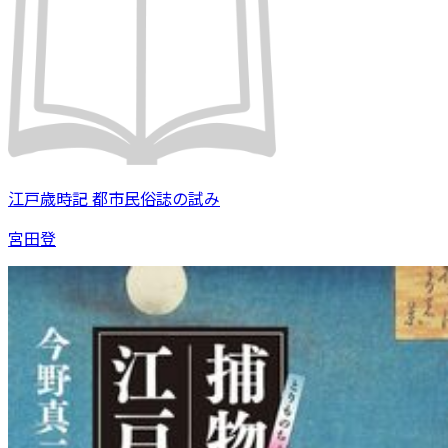
江戸歳時記 都市民俗誌の試み
宮田登