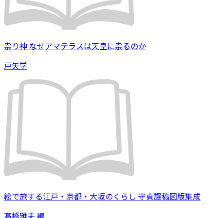
祟り神 なぜアマテラスは天皇に祟るのか
戸矢学
絵で旅する江戸・京都・大坂のくらし 守貞謾稿図版集成
髙橋雅夫 編