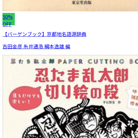
50%
OFF
【バーゲンブック】京都地名語源辞典
吉田金彦 糸井通浩 綱本逸雄 編