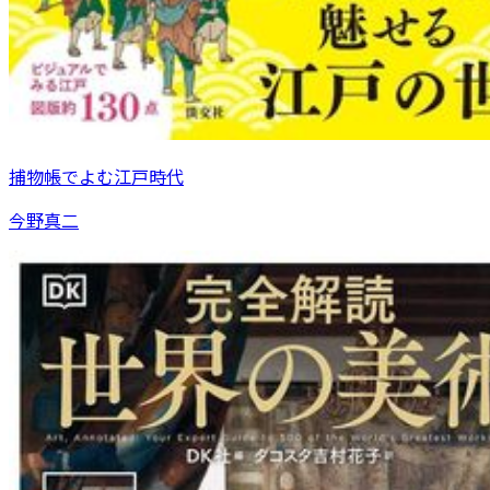
捕物帳でよむ江戸時代
今野真二