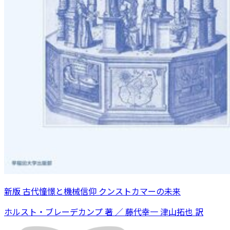
新版 古代憧憬と機械信仰 クンストカマーの未来
ホルスト・ブレーデカンプ 著 ／ 藤代幸一 津山拓也 訳