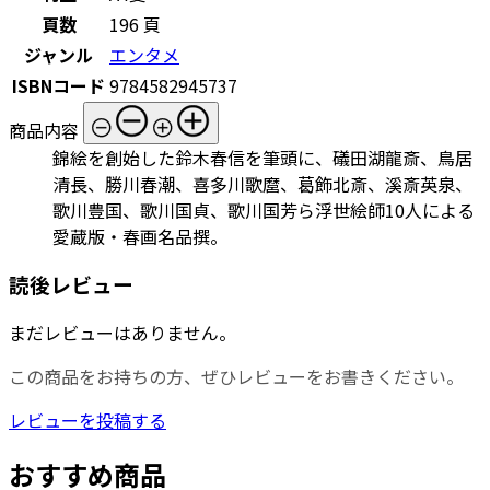
頁数
196 頁
ジャンル
エンタメ
ISBNコード
9784582945737
商品内容
錦絵を創始した鈴木春信を筆頭に、礒田湖龍斎、鳥居
清長、勝川春潮、喜多川歌麿、葛飾北斎、溪斎英泉、
歌川豊国、歌川国貞、歌川国芳ら浮世絵師10人による
愛蔵版・春画名品撰。
読後レビュー
まだレビューはありません。
この商品をお持ちの方、ぜひレビューをお書きください。
レビューを投稿する
おすすめ商品