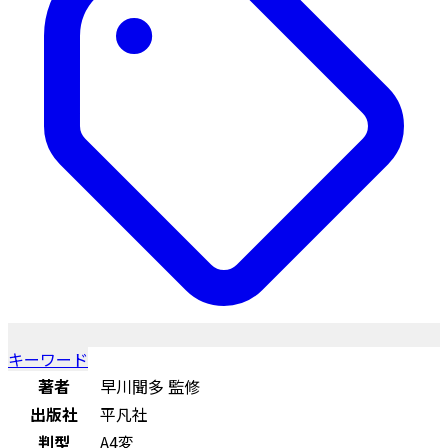
キーワード
著者
早川聞多 監修
出版社
平凡社
判型
A4変