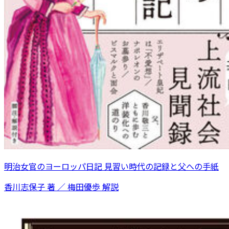
明治女官のヨーロッパ日記 見習い時代の記録と父への手紙
香川志保子 著 ／ 梅田優歩 解説