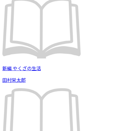
新編 やくざの生活
田村栄太郎