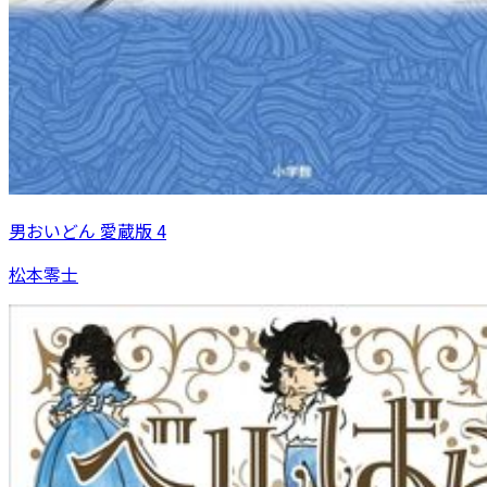
男おいどん 愛蔵版 4
松本零士