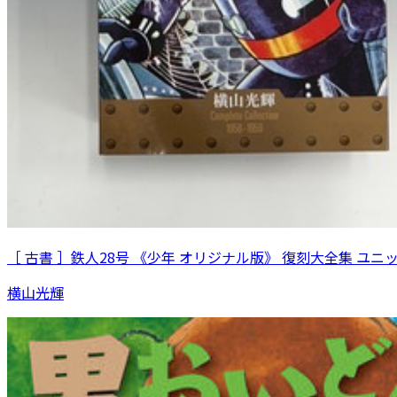
［ 古書 ］鉄人28号 《少年 オリジナル版》 復刻大全集 ユニ
横山光輝