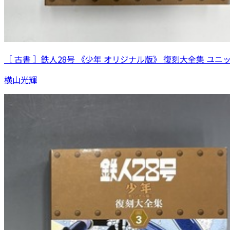
［ 古書 ］鉄人28号 《少年 オリジナル版》 復刻大全集 ユニ
横山光輝