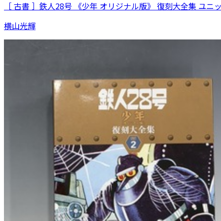
［ 古書 ］鉄人28号 《少年 オリジナル版》 復刻大全集 ユニ
横山光輝