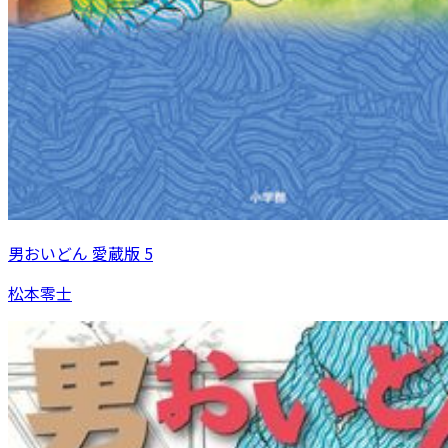
男おいどん 愛蔵版 5
松本零士