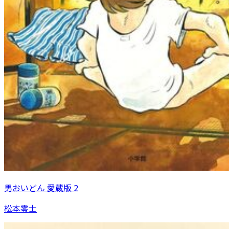
男おいどん 愛蔵版 2
松本零士