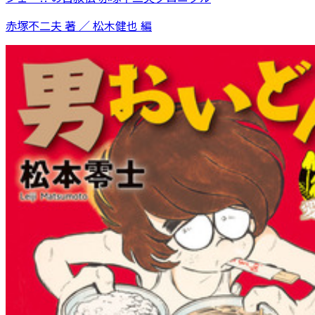
赤塚不二夫 著 ／ 松木健也 編