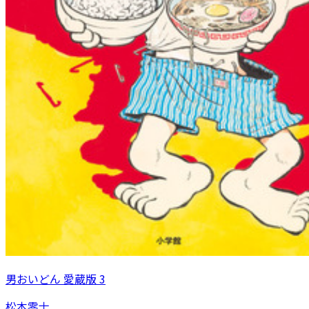
男おいどん 愛蔵版 3
松本零士