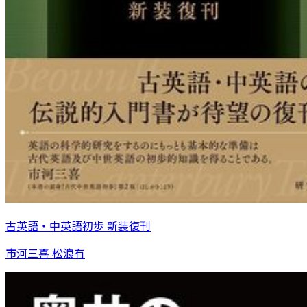
古英語・中英語初歩 新装復刊
市河三喜 松浪有