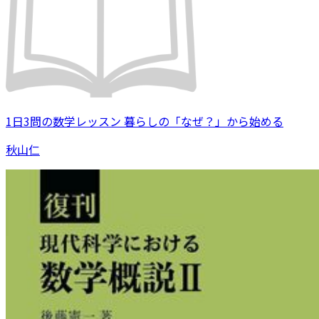
1日3問の数学レッスン 暮らしの「なぜ？」から始める
秋山仁