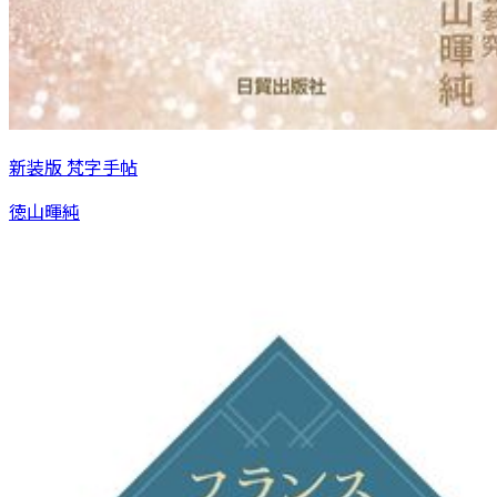
新装版 梵字手帖
徳山暉純