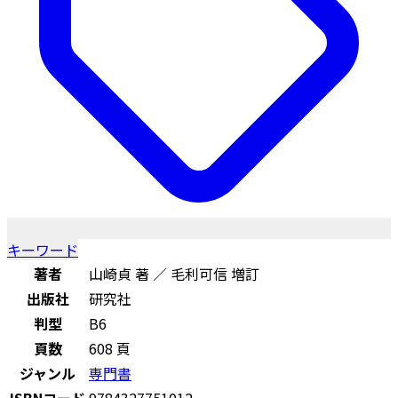
キーワード
著者
山崎貞 著 ／ 毛利可信 増訂
出版社
研究社
判型
B6
頁数
608 頁
ジャンル
専門書
ISBNコード
9784327751012