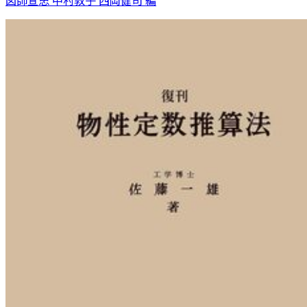
図師宣忠 中村敦子 西岡健司 編