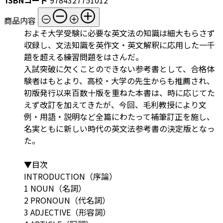
商品内容
およそ大学受験に必要な英文法の知識は細大もらさず
収録し、文法知識を英作文・英文解釈に応用した一千
題を超える練習問題をはさんだ。
入試突破に欠くことのできない参考書として、合格体
験者はもとより、高校・大学の先生からも推薦され、
初版発行以来百数十版を重ねた本書は、時に応じてた
えず改訂を加えてきたが、今回、毛利教授により文
例・用語・説明など全篇にわたって補筆訂正を施し、
名実ともに新しい時代の英文法参考書の決定版となっ
た。
▼目次
INTRODUCTION（序論）
1 NOUN（名詞）
2 PRONOUN（代名詞）
3 ADJECTIVE（形容詞）