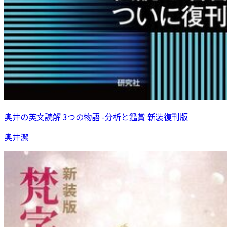
奥井の英文読解 3つの物語 -分析と鑑賞 新装復刊版
奥井潔