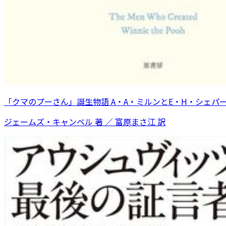
「クマのプーさん」誕生物語 A・A・ミルンとE・H・シェパ
ジェームズ・キャンベル 著 ／ 富原まさ江 訳