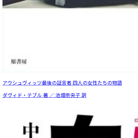
アウシュヴィッツ最後の証言者 四人の女性たちの物語
ダヴィド・テブル 著 ／ 池畑奈央子 訳