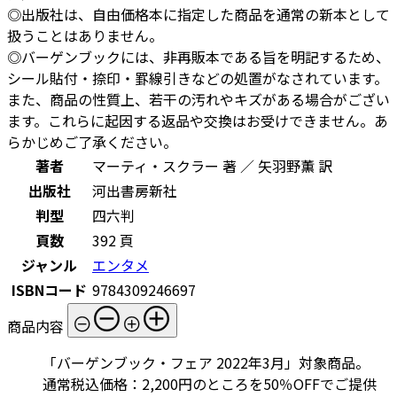
◎出版社は、自由価格本に指定した商品を通常の新本として
扱うことはありません。
◎バーゲンブックには、非再販本である旨を明記するため、
シール貼付・捺印・罫線引きなどの処置がなされています。
また、商品の性質上、若干の汚れやキズがある場合がござい
ます。これらに起因する返品や交換はお受けできません。あ
らかじめご了承ください。
著者
マーティ・スクラー 著 ／ 矢羽野薫 訳
出版社
河出書房新社
判型
四六判
頁数
392 頁
ジャンル
エンタメ
ISBNコード
9784309246697
商品内容
「バーゲンブック・フェア 2022年3月」対象商品。
通常税込価格：2,200円のところを50％OFFでご提供