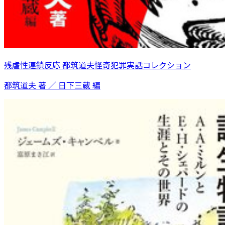
残虐性連鎖反応 都筑道夫怪奇犯罪実話コレクション
都筑道夫 著 ／ 日下三蔵 編