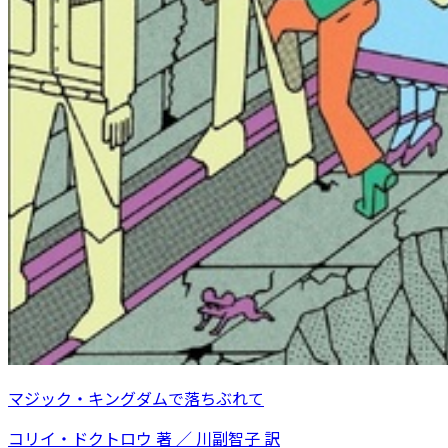
マジック・キングダムで落ちぶれて
コリイ・ドクトロウ 著 ／ 川副智子 訳