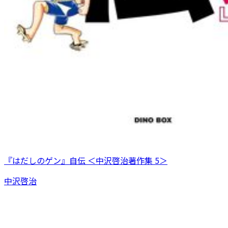
『はだしのゲン』自伝 ＜中沢啓治著作集 5＞
中沢啓治