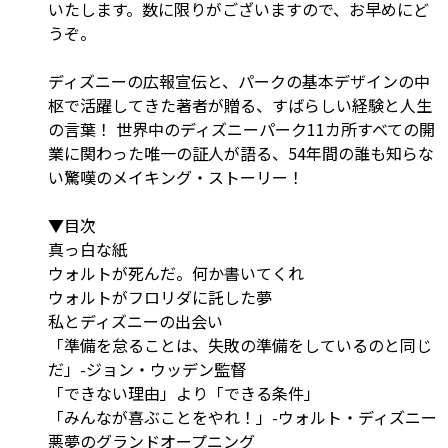
いたします。数に限りがございますので、お早めにど
うぞ。
ディズニーの広報宣伝と、パークの基本デザインの中
枢で活躍してきた著者が贈る、すばらしい経験と人生
の言葉！ 世界中のディズニーパーク11カ所すべての開
業に関わった唯一の証人が語る、54年間の誰も知らな
い驚嘆のメイキング・ストーリー！
▼目次
真っ白な紙
ウォルトが死んだ。何か書いてくれ
ウォルトがフロリダに託した夢
私とディズニーの出会い
「準備を怠ることは、失敗の準備をしているのと同じ
だ」-ジョン・ウッデン監督
「できない理由」より「できる条件」
「みんなが喜ぶことをやれ！」-ウォルト・ディズニー
悪夢のグランドオープニング