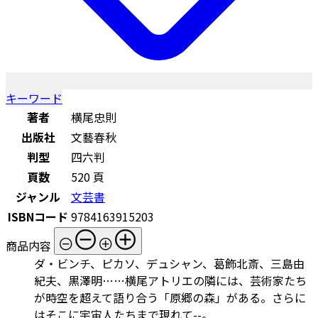
キーワード
著者
横尾忠則
出版社
文藝春秋
判型
四六判
頁数
520 頁
ジャンル
文芸書
ISBNコード
9784163915203
商品内容
ダ・ビンチ、ピカソ、デュシャン、葛飾北斎、三島由
紀夫、黒澤明……横尾アトリエの隣には、芸術家たち
が時空を超えて語り合う「原郷の森」がある。さらに
はそこに宇宙人たちまで現れて--。