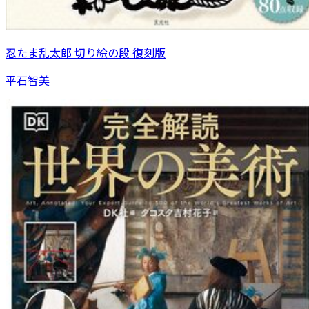
忍たま乱太郎 切り絵の段 復刻版
平石智美