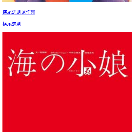
横尾忠則遺作集
横尾忠則