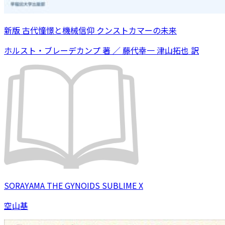
新版 古代憧憬と機械信仰 クンストカマーの未来
ホルスト・ブレーデカンプ 著 ／ 藤代幸一 津山拓也 訳
SORAYAMA THE GYNOIDS SUBLIME X
空山基