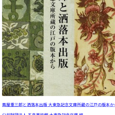
蔦屋重三郎と洒落本出版 大東急記念文庫所蔵の江戸の版本か
公益財団法人 五島美術館 大東急記念文庫 編