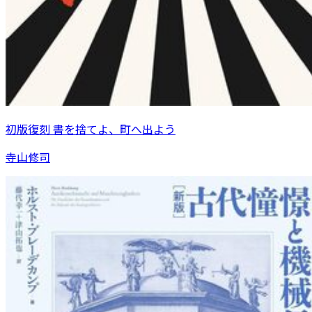
初版復刻 書を捨てよ、町へ出よう
寺山修司