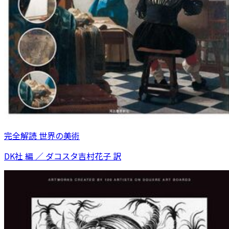
完全解読 世界の美術
DK社 編 ／ ダコスタ吉村花子 訳