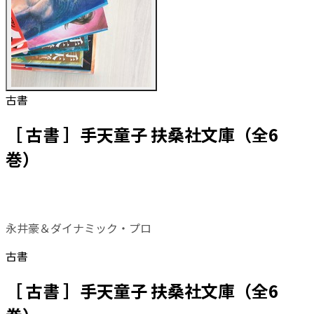
古書
［ 古書 ］手天童子 扶桑社文庫（全6
巻）
永井豪＆ダイナミック・プロ
古書
［ 古書 ］手天童子 扶桑社文庫（全6