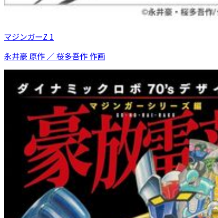
マジンガーZ 1
永井豪 原作 ／ 桜多吾作 作画