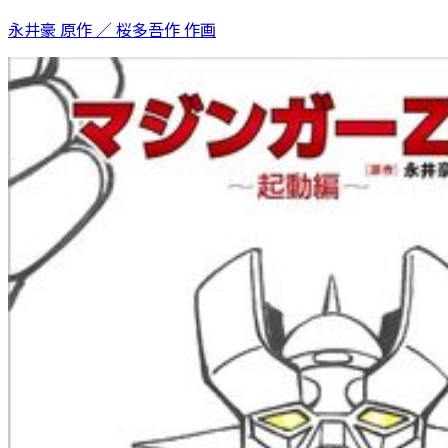
永井豪 原作 ／ 桜多吾作 作画