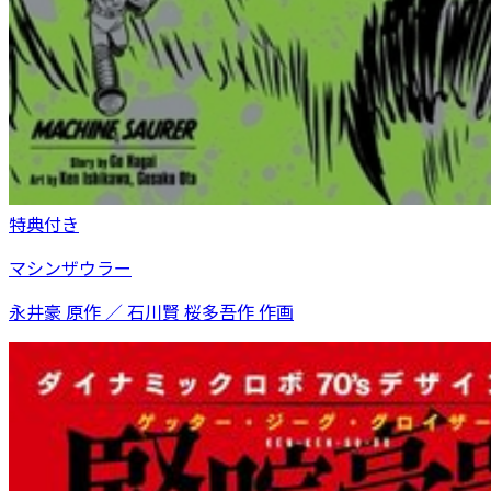
特典付き
マシンザウラー
永井豪 原作 ／ 石川賢 桜多吾作 作画