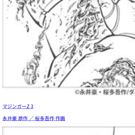
マジンガーZ 3
永井豪 原作 ／ 桜多吾作 作画