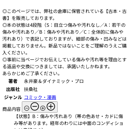
◎このページでは、弊社の倉庫に保管されている【古本・古
書】を販売しております。
◎本の状態は4段階（S：目立つ傷みや汚れなし／A：若干の
傷みや汚れあり／B：傷みや汚れあり／C：全体的に傷みや
汚れあり）で表記しておりますが、細部の傷み・凹みなどは
掲載しておりません。新品ではないことをご理解のうえご購
入ください。
◎事前に当ページでお伝えしている傷みや汚れ等を理由とす
る返品や交換につきましては、承諾いたしかねます。
あらかじめご了承ください。
著者
永井豪＆ダイナミック・プロ
出版社
扶桑社
ジャンル
コミック・漫画
商品内容
【状態】B：傷みや汚れあり（帯の色あせ・カドに傷
み等があります。経年のわりには中面のコンディショ