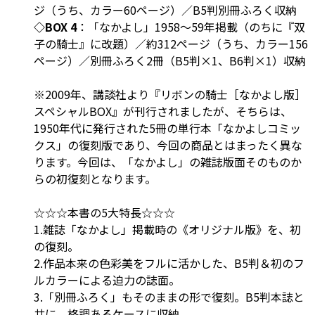
ジ（うち、カラー60ページ）／B5判別冊ふろく収納
◇BOX 4
：「なかよし」1958～59年掲載（のちに『双
子の騎士』に改題）／約312ページ（うち、カラー156
ページ）／別冊ふろく2冊（B5判×1、B6判×1）収納
※2009年、講談社より『リボンの騎士［なかよし版］
スペシャルBOX』が刊行されましたが、そちらは、
1950年代に発行された5冊の単行本「なかよしコミッ
クス」の復刻版であり、今回の商品とはまったく異な
ります。今回は、「なかよし」の雑誌版面そのものか
らの初復刻となります。
☆☆☆本書の5大特長☆☆☆
1.雑誌「なかよし」掲載時の《オリジナル版》を、初
の復刻。
2.作品本来の色彩美をフルに活かした、B5判＆初のフ
ルカラーによる迫力の誌面。
3.「別冊ふろく」もそのままの形で復刻。B5判本誌と
共に、格調あるケースに収納。