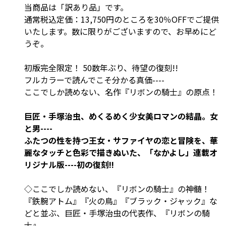
当商品は「訳あり品」です。
通常税込定価：13,750円のところを30％OFFでご提供
いたします。数に限りがございますので、お早めにど
うぞ。
初版完全限定！ 50数年ぶり、待望の復刻!!
フルカラーで読んでこそ分かる真価----
ここでしか読めない、名作『リボンの騎士』の原点！
巨匠・手塚治虫、めくるめく少女美ロマンの結晶。女
と男----
ふたつの性を持つ王女・サファイヤの恋と冒険を、華
麗なタッチと色彩で描きぬいた、「なかよし」連載オ
リジナル版----初の復刻!!
◇ここでしか読めない、『リボンの騎士』の神髄！
『鉄腕アトム』『火の鳥』『ブラック・ジャック』な
どと並ぶ、巨匠・手塚治虫の代表作、『リボンの騎
士』。