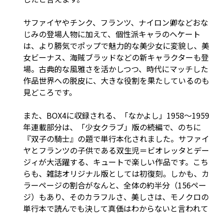
サファイヤやチンク、フランツ、ナイロン卿などおな
じみの登場人物に加えて、個性派キャラのヘケート
は、より勝気でポップで魅力的な美少女に変貌し、美
女ビーナス、海賊ブラッドなどの新キャラクターも登
場。古典的な風雅さを活かしつつ、時代にマッチした
作品世界への脱皮に、大きな役割を果たしているのも
見どころです。
また、BOX4に収録される、「なかよし」1958～1959
年連載部分は、「少女クラブ」版の続編で、のちに
『双子の騎士』の題で単行本化されました。サファイ
ヤとフランツの子供である双生児＝ビオレッタとデー
ジィが大活躍する、キュートで楽しい作品です。こち
らも、雑誌オリジナル版としては初復刻。しかも、カ
ラーページの割合がなんと、全体の約半分（156ペー
ジ）もあり、そのカラフルさ、美しさは、モノクロの
単行本で読んでも決して真価はわからないと言われて