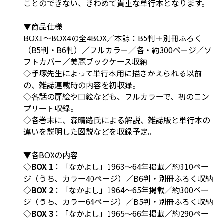
ことのできない、きわめて貴重な単行本となります。
▼商品仕様
BOX1～BOX4の全4BOX／本誌：B5判＋別冊ふろく
（B5判・B6判）／フルカラー／各・約300ページ／ソ
フトカバー／美麗ブックケース収納
◇手塚先生によって単行本用に描きかえられる以前
の、雑誌連載時の内容を初収録。
◇各話の扉絵や口絵なども、フルカラーで、初のコン
プリート収録。
◇各巻末に、森晴路氏による解説、雑誌版と単行本の
違いを説明した図説などを収録予定。
▼各BOXの内容
◇BOX 1
：「なかよし」1963～64年掲載／約310ペー
ジ（うち、カラー40ページ）／B6判・別冊ふろく収納
◇BOX 2
：「なかよし」1964～65年掲載／約300ペー
ジ（うち、カラー64ページ）／B5判・別冊ふろく収納
◇BOX 3
：「なかよし」1965～66年掲載／約290ペー