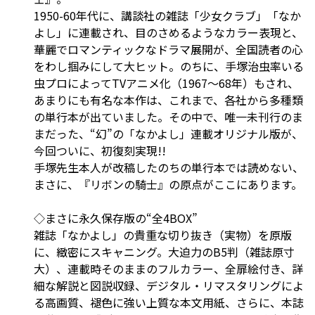
1950-60年代に、講談社の雑誌「少女クラブ」「なか
よし」に連載され、目のさめるようなカラー表現と、
華麗でロマンティックなドラマ展開が、全国読者の心
をわし掴みにして大ヒット。のちに、手塚治虫率いる
虫プロによってTVアニメ化（1967～68年）もされ、
あまりにも有名な本作は、これまで、各社から多種類
の単行本が出ていました。その中で、唯一未刊行のま
まだった、“幻”の「なかよし」連載オリジナル版が、
今回ついに、初復刻実現!!
手塚先生本人が改稿したのちの単行本では読めない、
まさに、『リボンの騎士』の原点がここにあります。
◇まさに永久保存版の“全4BOX”
雑誌「なかよし」の貴重な切り抜き（実物）を原版
に、緻密にスキャニング。大迫力のB5判（雑誌原寸
大）、連載時そのままのフルカラー、全扉絵付き、詳
細な解説と図説収録、デジタル・リマスタリングによ
る高画質、褪色に強い上質な本文用紙、さらに、本誌