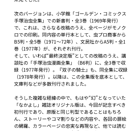
次のバージョンは、小学館「ゴールデン・コミックス
手塚治虫全集」での新書判・全3巻（1969年発行）
で、これは、さらなる改稿のうえ、全ページがモノク
ロでの印刷。同内容の単行本として、虫プロ商事から
B5判・全5巻（1971～72年）、文民社からA5判・全1
巻（1977年）が、それぞれ刊行。
そして、いわば“最終決定版”としての改稿のうえ、講
談社の「手塚治虫漫画全集」（B6判）に、全3巻で収
録（1977年発行）。『双子の騎士』も、同全集に収録
（1978年発行）。以降は、この全集版を底本として、
文庫判などが多数刊行されました。
そうした複雑な経緯の中で、もはや“幻”となっていた
「なかよし」雑誌オリジナル版は、今回が記念すべき
初刊行であり、原版と同じ判型であることはもちろ
ん、ストーリーやコマ割りなどの内容や、各回の扉絵
の網羅、カラーページの忠実な再現など、他では読む