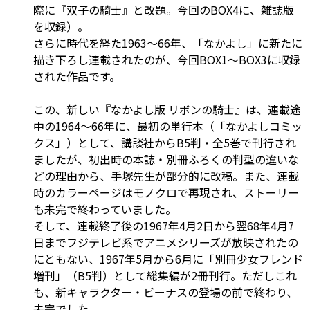
際に『双子の騎士』と改題。今回のBOX4に、雑誌版
を収録）。
さらに時代を経た1963～66年、「なかよし」に新たに
描き下ろし連載されたのが、今回BOX1～BOX3に収録
された作品です。
この、新しい『なかよし版 リボンの騎士』は、連載途
中の1964～66年に、最初の単行本（「なかよしコミッ
クス」）として、講談社からB5判・全5巻で刊行され
ましたが、初出時の本誌・別冊ふろくの判型の違いな
どの理由から、手塚先生が部分的に改稿。また、連載
時のカラーページはモノクロで再現され、ストーリー
も未完で終わっていました。
そして、連載終了後の1967年4月2日から翌68年4月7
日までフジテレビ系でアニメシリーズが放映されたの
にともない、1967年5月から6月に「別冊少女フレンド
増刊」（B5判）として総集編が2冊刊行。ただしこれ
も、新キャラクター・ビーナスの登場の前で終わり、
未完でした。