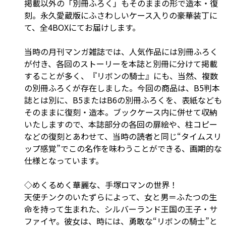
掲載以外の「別冊ふろく」もそのままの形で造本・復
刻。永久愛蔵版にふさわしいケース入りの豪華装丁に
て、全4BOXにてお届けします。
当時の月刊マンガ雑誌では、人気作品には別冊ふろく
が付き、各回のストーリーを本誌と別冊に分けて掲載
することが多く、『リボンの騎士』にも、当然、複数
の別冊ふろくが存在しました。今回の商品は、B5判本
誌とは別に、B5またはB6の別冊ふろくを、表紙なども
そのままに復刻・造本。ブックケース内に併せて収納
いたしますので、本誌部分の各回の扉絵や、柱コピー
などの復刻とあわせて、当時の読者と同じ“タイムスリ
ップ感覚”でこの名作を味わうことができる、画期的な
仕様となっています。
◇めくるめく華麗な、手塚ロマンの世界！
天使チンクのいたずらによって、女と男＝ふたつの生
命を持って生まれた、シルバーランド王国の王子・サ
ファイヤ。彼女は、時には、勇敢な“リボンの騎士”と