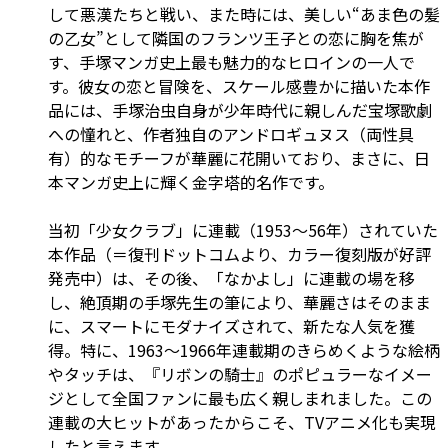
して悪漢たちと戦い、また時には、美しい“あま色の髪
の乙女”として隣国のフランツ王子との恋に胸を焦が
す、手塚マンガ史上最も魅力的なヒロインの一人で
す。彼女の恋と冒険を、スケール感豊かに描いた本作
品には、手塚治虫自身が少年時代に親しんだ宝塚歌劇
への憧れと、作者独自のアンドロギュヌス（両性具
有）的なモチーフが華麗に花開いており、まさに、日
本マンガ史上に輝く金字塔的名作です。
当初「少女クラブ」に連載（1953～56年）されていた
本作品（＝復刊ドットコムより、カラー復刻版が好評
発売中）は、その後、「なかよし」に連載の場を移
し、絶頂期の手塚先生の筆により、華麗さはそのまま
に、スマートにモダナイズされて、新たな人気を獲
得。特に、1963～1966年連載期のきらめくような絵柄
やタッチは、『リボンの騎士』のポピュラーなイメー
ジとして全国ファンに最も広く親しまれました。この
連載の大ヒットがあったからこそ、TVアニメ化も実現
したと言えます。