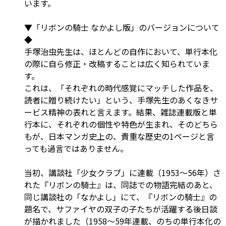
います。
▼「リボンの騎士 なかよし版」のバージョンについて
◆
手塚治虫先生は、ほとんどの自作において、単行本化
の際に自ら修正・改稿することは広く知られていま
す。
これは、「それぞれの時代感覚にマッチした作品を、
読者に贈り続けたい」という、手塚先生のあくなきサ
ービス精神の表れと言えます。結果、雑誌連載版と単
行本に、それぞれの個性や特色が生まれ、そのどちら
もが、日本マンガ史上の、貴重な歴史の1ページと言
っても過言ではありません。
当初、講談社「少女クラブ」に連載（1953～56年）さ
れた『リボンの騎士』は、同誌での物語完結のあと、
同じ講談社の「なかよし」にて、『リボンの騎士』の
題名で、サファイヤの双子の子たちが活躍する後日談
が描かれました（1958～59年連載、のちの単行本化の