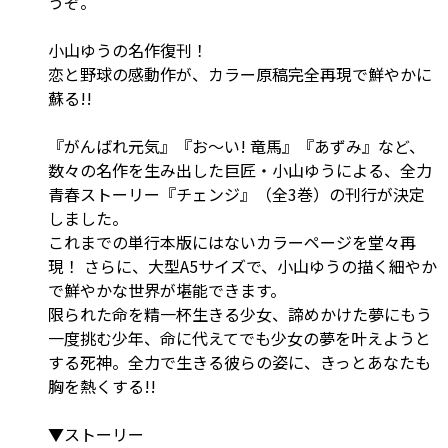
うぞ。
小山ゆうの名作復刊！
恋と野球の感動作が、カラー原稿完全再現で鮮やかに
蘇る!!
『がんばれ元気』『お～い! 竜馬』『あずみ』など、
数々の名作を生み出した巨匠・小山ゆうによる、全力
青春ストーリー『チェンジ』（全3巻）の刊行が決定
しました。
これまでの単行本版にはないカラーページを堂々再
現！ さらに、大型A5サイズで、小山ゆうの描く細やか
で鮮やかな世界が堪能できます。
限られた命を精一杯生きる少女、諦めかけた夢にもう
一度挑む少年、命に代えてでも少女の夢を叶えようと
する死神。全力で生きる彼らの姿に、きっとあなたも
胸を熱くする!!
▼ストーリー