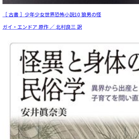
［ 古書 ］少年少女世界恐怖小説10 狼男の怪
ガイ・エンドア 原作 ／ 北村良三 訳