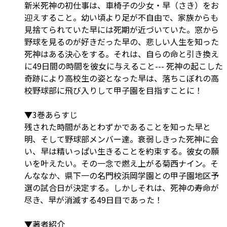
新米死神の初仕事は、車椅子の少女・早（さき）をお
迎えすること。幼い頃より足が不自由で、家族からも
見捨てられていた早には死期が近づいていた。窓から
野球を見るのが好きだった早の、悲しい人生を知った
死神はある決心をする。それは、自らの命と引き換え
に49日間の時間を彼女に与えること--- 死神の起こした
奇跡により高校生の姿となった早は、落ちこぼれの高
校野球部に飛び入りして甲子園を目指すことに！
▼3巻あらすじ
残された時間があとわずかであることを知った早と
明、そして野球部メンバー達。衰弱しきった死神に会
い、早は精いっぱい生きることを約束する。彼女の願
いを叶えたい。その一念で燃え上がる菊西ナイン。そ
んななか、県下一の名門校浜岡学園との甲子園地区予
選の試合日が決定する。しかしそれは、死神の寿命が
尽き、早が消滅する49日目であった！
▼著者紹介