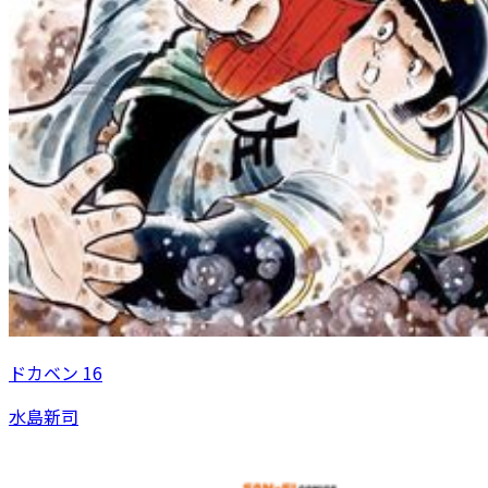
ドカベン 16
水島新司