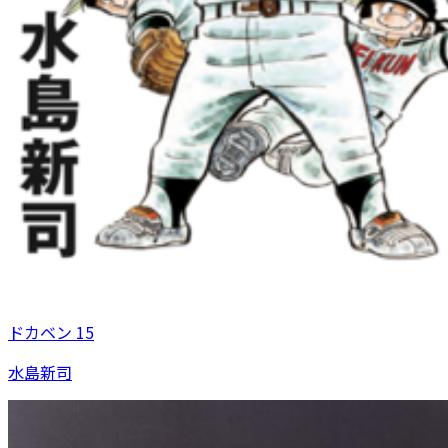
ドカベン 15
水島新司