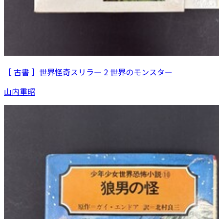
［ 古書 ］世界怪奇スリラー 2 世界のモンスター
山内重昭