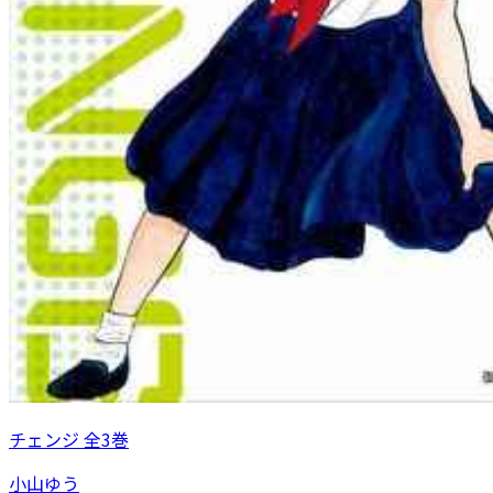
チェンジ 全3巻
小山ゆう