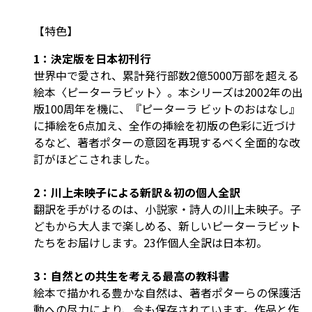
【特色】
1：決定版を日本初刊行
世界中で愛され、累計発行部数2億5000万部を超える
絵本〈ピーターラビット〉。本シリーズは2002年の出
版100周年を機に、『ピーターラ ビットのおはなし』
に挿絵を6点加え、全作の挿絵を初版の色彩に近づけ
るなど、著者ポターの意図を再現するべく全面的な改
訂がほどこされました。
2：川上未映子による新訳＆初の個人全訳
翻訳を手がけるのは、小説家・詩人の川上未映子。子
どもから大人まで楽しめる、新しいピーターラビット
たちをお届けします。23作個人全訳は日本初。
3：自然との共生を考える最高の教科書
絵本で描かれる豊かな自然は、著者ポターらの保護活
動への尽力により、今も保存されています。作品と作