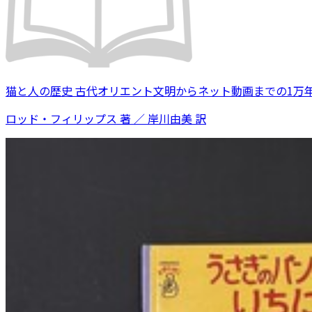
猫と人の歴史 古代オリエント文明からネット動画までの1万
ロッド・フィリップス 著 ／ 岸川由美 訳