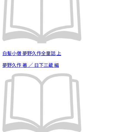
白髪小僧 夢野久作全童話 上
夢野久作 著 ／ 日下三蔵 編