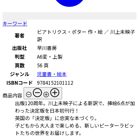
キーワード
ビアトリクス・ポター 作・絵 ／ 川上未映子
著者
訳
出版社
早川書房
判型
A6変・上製
頁数
56 頁
ジャンル
児童書・絵本
ISBNコード
9784152101112
商品内容
出版120周年。川上未映子による新訳で、挿絵6点が加
わった決定版を日本初刊行！
英国の「決定版」に忠実な本づくり。
子どもから大人まで楽しめる、新しいピーターラビッ
トたちの世界をお届けします。