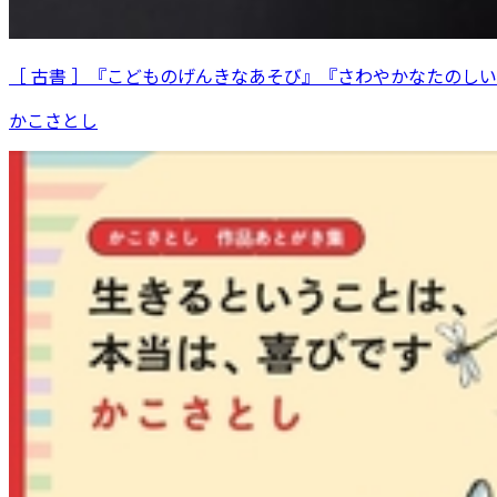
［ 古書 ］『こどものげんきなあそび』『さわやかなたのし
かこさとし