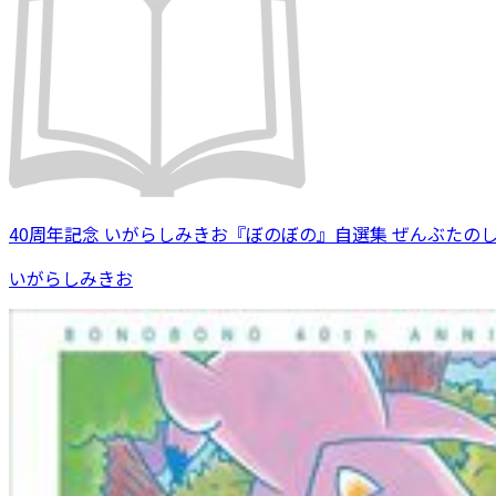
40周年記念 いがらしみきお『ぼのぼの』自選集 ぜんぶたの
いがらしみきお