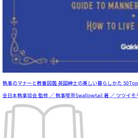
執事のマナーと教養図鑑 英国紳士の美しい暮らしかた 50Topi
全日本執事協会 監修 ／ 執事喫茶Swallowtail 著 ／ ツツイモモ