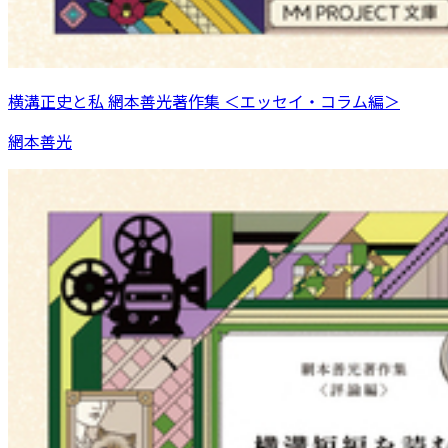
横溝正史と私 網本善光著作集 ＜エッセイ・コラム編＞
網本善光