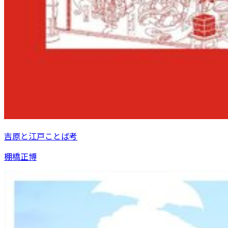
吉原と江戸ことば考
棚橋正博