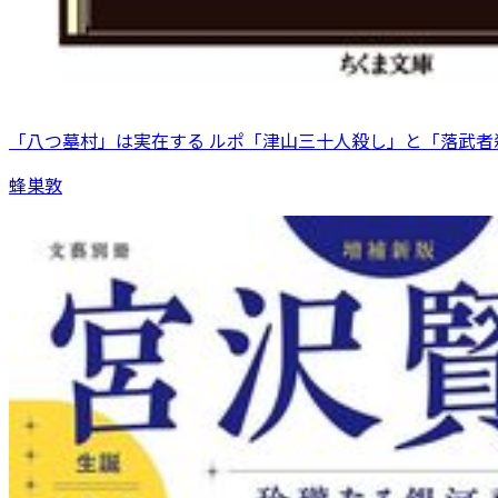
「八つ墓村」は実在する ルポ「津山三十人殺し」と「落武者
蜂巣敦