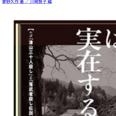
夢野久作 著 ／ 川崎賢子 編