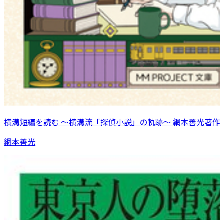
横溝短編を読む 〜横溝流「探偵小説」の軌跡〜 網本善光著作
網本善光