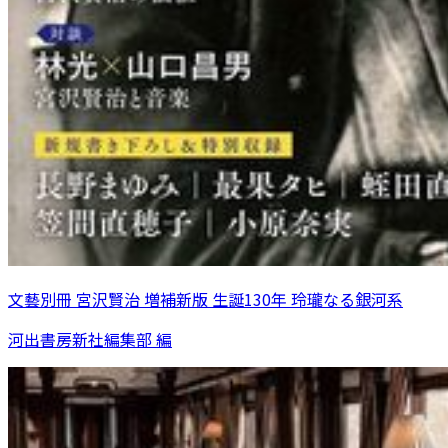
文藝別冊 宮沢賢治 増補新版 生誕130年 玲瓏なる銀河系
河出書房新社編集部 編