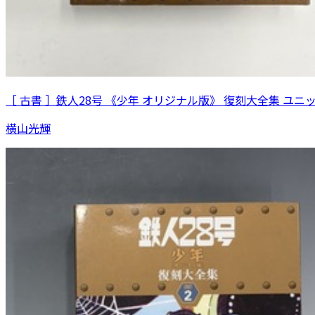
［ 古書 ］鉄人28号 《少年 オリジナル版》 復刻大全集 ユニ
横山光輝