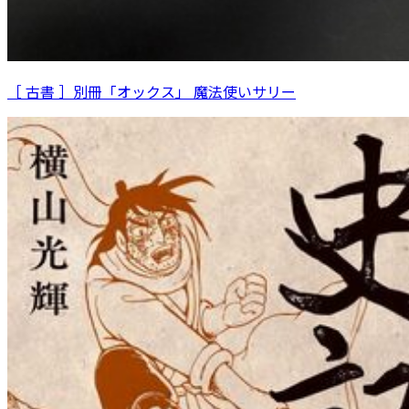
［ 古書 ］別冊「オックス」 魔法使いサリー