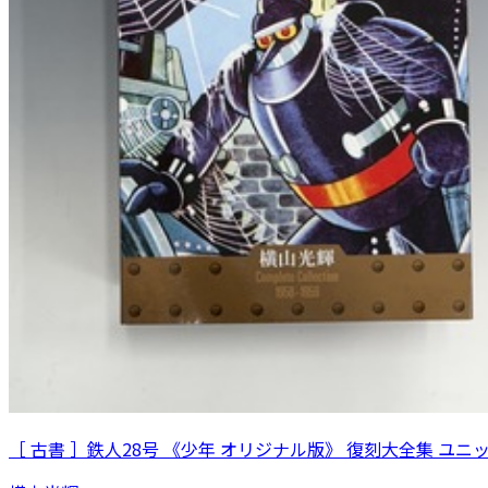
［ 古書 ］鉄人28号 《少年 オリジナル版》 復刻大全集 ユニ