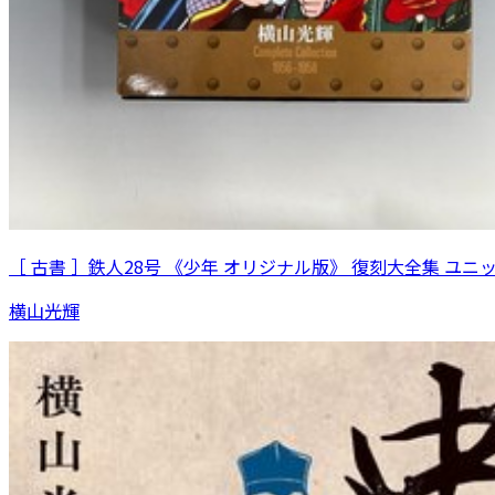
［ 古書 ］鉄人28号 《少年 オリジナル版》 復刻大全集 ユニ
横山光輝