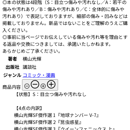
◎本の状態は4段階（S：目立つ傷みや汚れなし／A：若干の
傷みや汚れあり／B：傷みや汚れあり／C：全体的に傷みや
汚れあり）で表記しておりますが、細部の傷み・凹みなどは
掲載しておりません。新品ではないことをご理解のうえご購
入ください。
◎事前に当ページでお伝えしている傷みや汚れ等を理由とす
る返品や交換につきましては、承諾いたしかねます。
あらかじめご了承ください。
著者
横山光輝
出版社
講談社
ジャンル
コミック・漫画
商品内容
【状態】S：目立つ傷みや汚れなし
【4点の内訳】
横山光輝SF傑作選 1『地球ナンバー V-7』
横山光輝SF傑作選 2『昆虫惑星』
横山光輝SF傑作選 3『クイーンフェニックス 上』