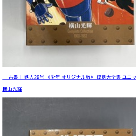
［ 古書 ］鉄人28号 《少年 オリジナル版》 復刻大全集 ユニ
横山光輝