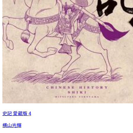
史記 愛蔵版 4
横山光輝