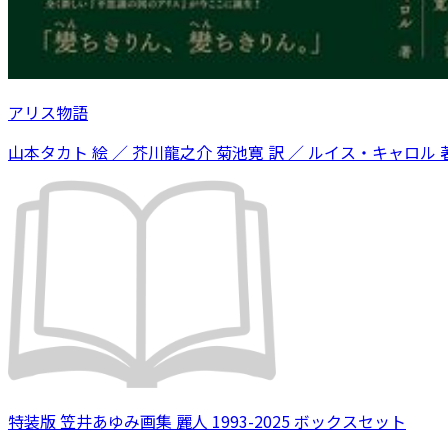
アリス物語
山本タカト 絵 ／ 芥川龍之介 菊池寛 訳 ／ ルイス・キャロル 
特装版 笠井あゆみ画集 麗人 1993-2025 ボックスセット