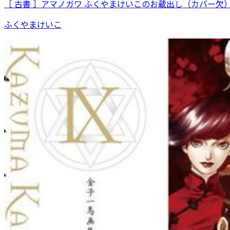
［ 古書 ］アマノガワ ふくやまけいこのお蔵出し（カバー欠
ふくやまけいこ