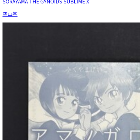
SORAYAMA THE GYNOIDS SUBLIME X
空山基