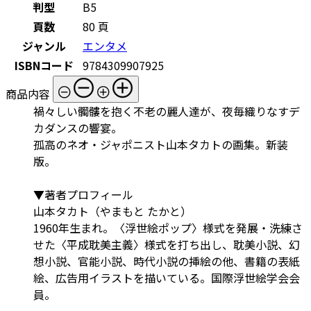
判型
B5
頁数
80 頁
ジャンル
エンタメ
ISBNコード
9784309907925
商品内容
禍々しい髑髏を抱く不老の麗人達が、夜毎織りなすデ
カダンスの響宴。
孤高のネオ・ジャポニスト山本タカトの画集。新装
版。
▼著者プロフィール
山本タカト（やまもと たかと）
1960年生まれ。〈浮世絵ポップ〉様式を発展・洗練さ
せた〈平成耽美主義〉様式を打ち出し、耽美小説、幻
想小説、官能小説、時代小説の挿絵の他、書籍の表紙
絵、広告用イラストを描いている。国際浮世絵学会会
員。