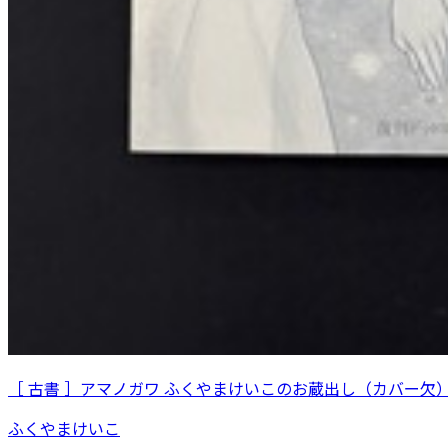
［ 古書 ］アマノガワ ふくやまけいこのお蔵出し（カバー欠
ふくやまけいこ