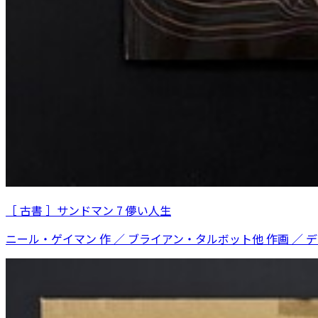
［ 古書 ］サンドマン 7 儚い人生
ニール・ゲイマン 作 ／ ブライアン・タルボット他 作画 ／ 