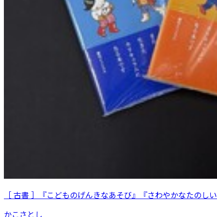
［ 古書 ］『こどものげんきなあそび』『さわやかなたのし
かこさとし