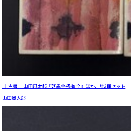
［ 古書 ］山田風太郎『妖異金瓶梅 全』ほか、計3冊セット
山田風太郎