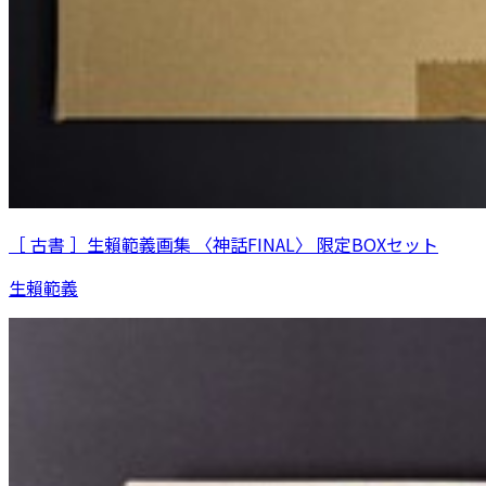
［ 古書 ］生賴範義画集 〈神話FINAL〉 限定BOXセット
生賴範義