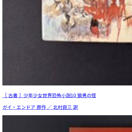
［ 古書 ］少年少女世界恐怖小説10 狼男の怪
ガイ・エンドア 原作 ／ 北村良三 訳