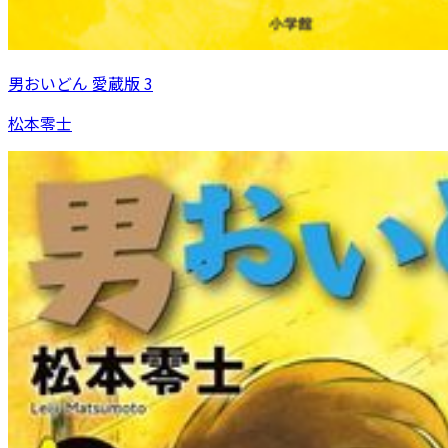
男おいどん 愛蔵版 3
松本零士