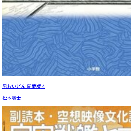
男おいどん 愛蔵版 4
松本零士