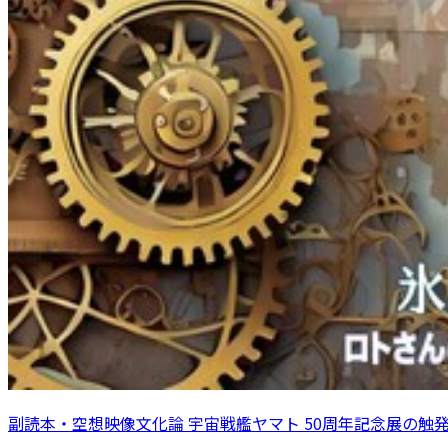
副読本・空想映像文化論 宇宙戦艦ヤマト 50周年記念展の触発 ＜