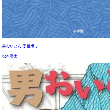
男おいどん 愛蔵版 5
松本零士