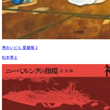
男おいどん 愛蔵版 2
松本零士