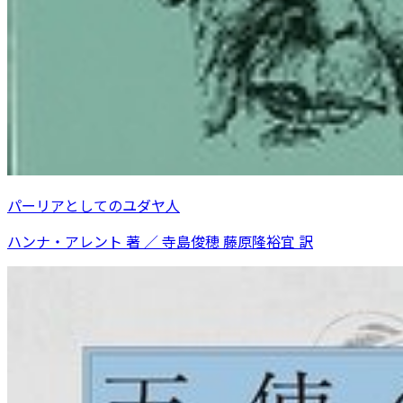
パーリアとしてのユダヤ人
ハンナ・アレント 著 ／ 寺島俊穂 藤原隆裕宜 訳