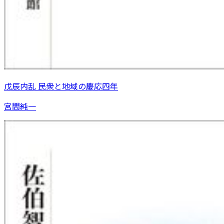
戊辰内乱 民衆と地域の慶応四年
宮間純一