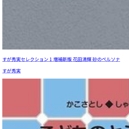
すが秀実セレクション 1 増補新版 花田清輝 砂のペルソナ
すが秀実