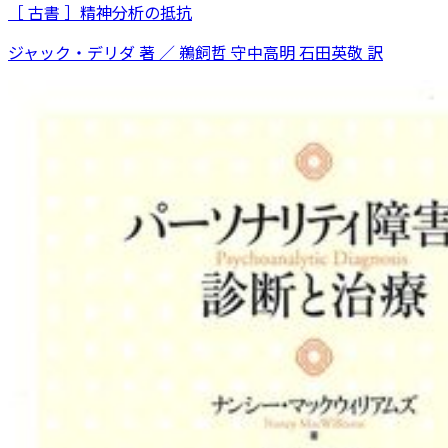
［ 古書 ］精神分析の抵抗
ジャック・デリダ 著 ／ 鵜飼哲 守中高明 石田英敬 訳