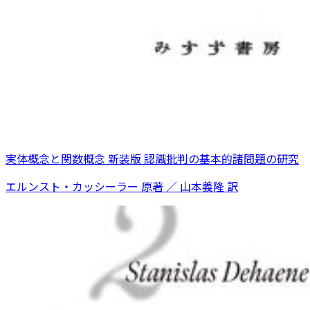
実体概念と関数概念 新装版 認識批判の基本的諸問題の研究
エルンスト・カッシーラー 原著 ／ 山本義隆 訳