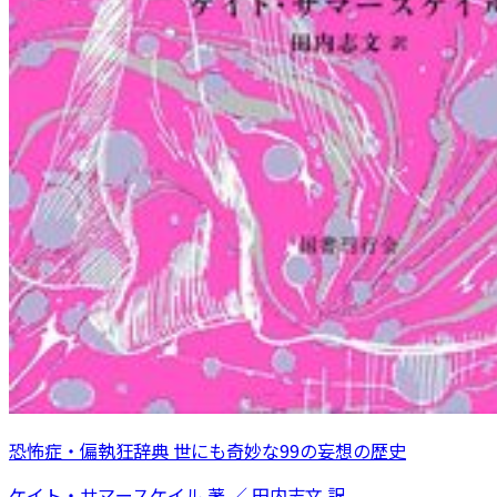
恐怖症・偏執狂辞典 世にも奇妙な99の妄想の歴史
ケイト・サマースケイル 著 ／ 田内志文 訳