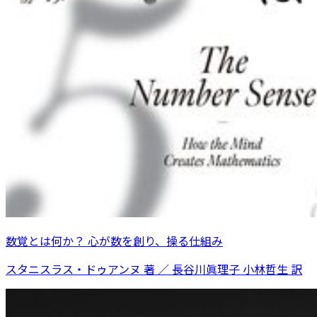
数覚とは何か？ 心が数を創り、操る仕組み
スタニスラス・ドゥアンヌ 著 ／ 長谷川眞理子 小林哲生 訳