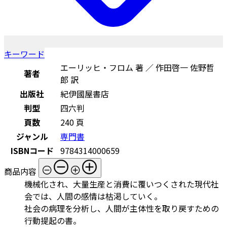
キーワード
エーリッヒ・フロム 著 ／ 作田啓一 佐野哲
著者
郎 訳
出版社
紀伊國屋書店
判型
四六判
頁数
240 頁
ジャンル
専門書
ISBNコード
9784314000659
商品内容
機械化され、大量生産と消費に覆いつくされた現代社
会では、人間の感情は枯渇していく。
社会の病理を分析し、人間が主体性を取り戻すための
行動提起の書。