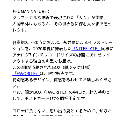
HUMAN NATURE：
グラフィカルな描線で表現された『人々』が集結。
人物単体はもちろん、その世界観に佇む人々までをセ
レクト。
各巻総25～30点におよぶ、永井博によるイラストレー
ションを、2020年夏に発表した
『NITEFLYTE』
同様に
アナログ7インチレコードサイズの誌面にあわせレイ
アウトする独自の判型でお届け。
この3冊が収納されたBOX（紙ジャケ仕様）
『FAVORITE』
は、限定販売です。
特別感あるデザイン、質感をあわせてお楽しみくださ
い。
なお、限定BOX『FAVORITE』の中には、封入特典と
して、ポストカード1枚を同梱予定です。
コロナに負けない、思い出の夏とするために、ぜひお