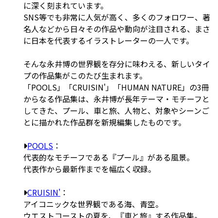
に深く刻まれています。
SNS等でも非常に人気が高く、多くのフォロワー、著
名人などから日々その作品や動向が注目される、まさ
に日本を代表するイラストレーターの一人です。
そんな永井博の世界観を存分に味わえる、新しいタイ
プの作品集がこのたび生まれます。
「POOLS」「CRUISIN'」「HUMAN NATURE」の3冊
からなる作品集は、永井博が長年テーマ・モチーフと
してきた、プール、車と旅、人物と、対象やシーンご
とに描かれた作品群を新規編集したものです。
POOLS
：
代表的なモチーフである『プール』がある風景。
代表作から最新作までを幅広く収録。
CRUISIN'
：
アイコニックな世界観である海、青空。
ウエストコーストの夏を、『車と旅』する作品集。