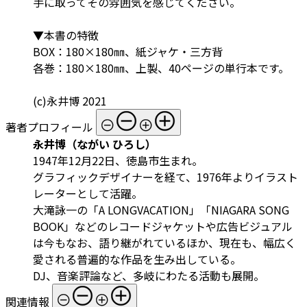
手に取ってその雰囲気を感じてください。
▼本書の特徴
BOX：180×180㎜、紙ジャケ・三方背
各巻：180×180㎜、上製、40ページの単行本です。
(c)永井博 2021
著者プロフィール
永井博（ながい ひろし）
1947年12月22日、徳島市生まれ。
グラフィックデザイナーを経て、1976年よりイラスト
レーターとして活躍。
大滝詠一の「A LONGVACATION」「NIAGARA SONG
BOOK」などのレコードジャケットや広告ビジュアル
は今もなお、語り継がれているほか、現在も、幅広く
愛される普遍的な作品を生み出している。
DJ、音楽評論など、多岐にわたる活動も展開。
関連情報