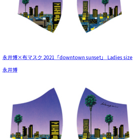
永井博×布マスク 2021「downtown sunset」 Ladies size
永井博