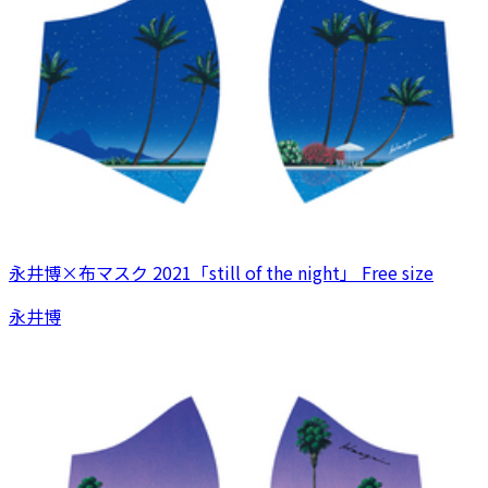
永井博×布マスク 2021「still of the night」 Free size
永井博