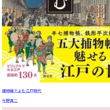
捕物帳でよむ江戸時代
今野真二