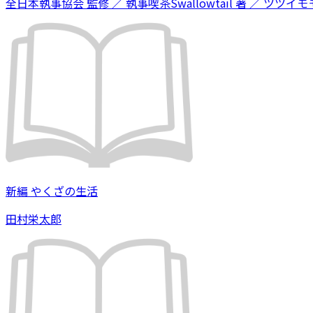
全日本執事協会 監修 ／ 執事喫茶Swallowtail 著 ／ ツツイモモ
新編 やくざの生活
田村栄太郎