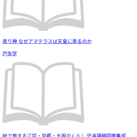
祟り神 なぜアマテラスは天皇に祟るのか
戸矢学
絵で旅する江戸・京都・大坂のくらし 守貞謾稿図版集成