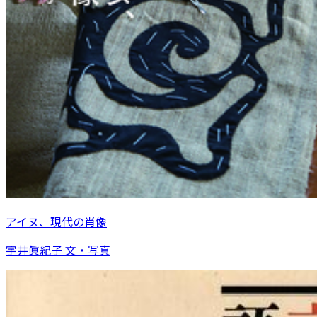
アイヌ、現代の肖像
宇井眞紀子 文・写真