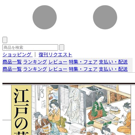
ショッピング
｜
復刊リクエスト
商品一覧
ランキング
レビュー
特集・フェア
支払い・配送
商品一覧
ランキング
レビュー
特集・フェア
支払い・配送