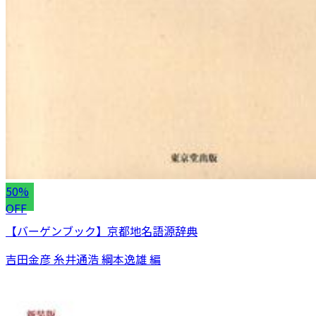
50%
OFF
【バーゲンブック】京都地名語源辞典
吉田金彦 糸井通浩 綱本逸雄 編