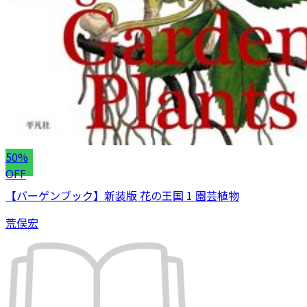
50%
OFF
【バーゲンブック】新装版 花の王国 1 園芸植物
荒俣宏