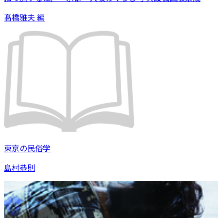
髙橋雅夫 編
東京の民俗学
島村恭則