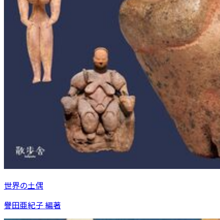
世界の土偶
譽田亜紀子 編著