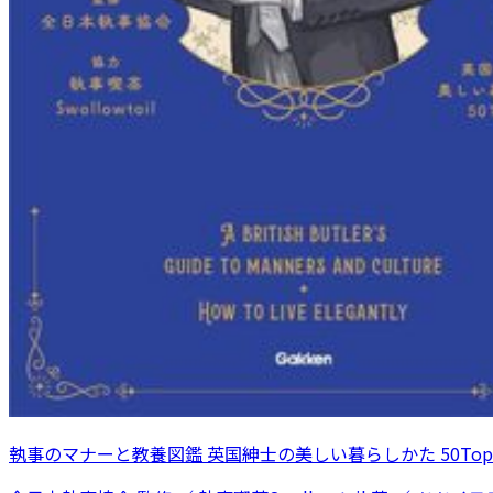
執事のマナーと教養図鑑 英国紳士の美しい暮らしかた 50Topi