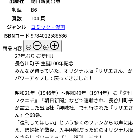
出版社
朝日新聞出版
判型
B6
頁数
104 頁
ジャンル
コミック・漫画
ISBNコード
9784022588586
商品内容
27年ぶりに復刊!!
長谷川町子 生誕100年記念
みんなが待っていた、オリジナル版『サザエさん』が
パワーアップして戻ってきました！
昭和21年（1946年）～昭和49年（1974年）に『夕刊
フクニチ』『朝日新聞』などで連載され、長谷川町子
が設立した出版社『姉妹社』で刊行された『サザエさ
ん』全68巻。
「復刊してほしい」という多くのファンからの声に応
え、姉妹社解散後、入手困難だった幻のオリジナル版
をさらにパワーアップし、復刊します！