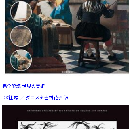
完全解読 世界の美術
DK社 編 ／ ダコスタ吉村花子 訳