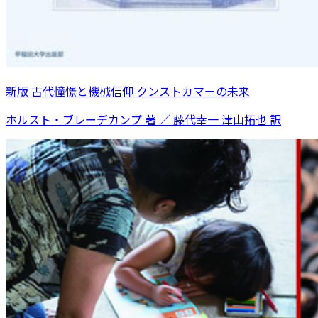
新版 古代憧憬と機械信仰 クンストカマーの未来
ホルスト・ブレーデカンプ 著 ／ 藤代幸一 津山拓也 訳