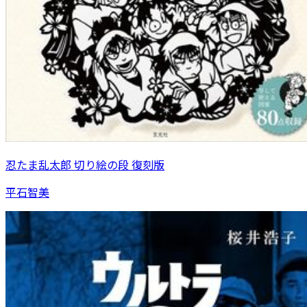
忍たま乱太郎 切り絵の段 復刻版
平石智美