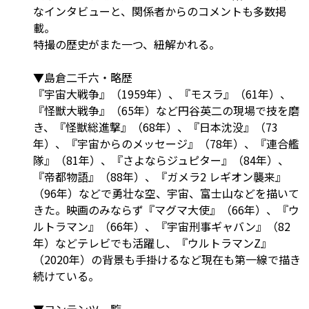
なインタビューと、関係者からのコメントも多数掲
載
特撮の歴史がまた一つ、紐解かれる。
▼島倉二千六・略歴
『宇宙大戦争』（1959年）、『モスラ』（61年）、
『怪獣大戦争』（65年）など円谷英二の現場で技を磨
き、『怪獣総進撃』（68年）、『日本沈没』（73
年）、『宇宙からのメッセージ』（78年）、『連合艦
隊』（81年）、『さよならジュピター』（84年）、
『帝都物語』（88年）、『ガメラ2 レギオン襲来』
（96年）などで勇壮な空、宇宙、富士山などを描いて
きた。映画のみならず『マグマ大使』（66年）、『ウ
ルトラマン』（66年）、『宇宙刑事ギャバン』（82
年）などテレビでも活躍し、『ウルトラマンZ』
（2020年）の背景も手掛けるなど現在も第一線で描き
続けている。
▼コンテンツ一覧