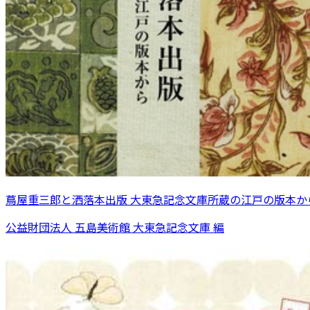
蔦屋重三郎と洒落本出版 大東急記念文庫所蔵の江戸の版本か
公益財団法人 五島美術館 大東急記念文庫 編