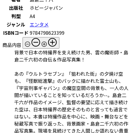
出版社
ホビージャパン
判型
A4
ジャンル
エンタメ
ISBNコード
9784798623399
商品内容
背景で日本の特撮界を支え続けた男、雲の魔術師・島
倉二千六初の自伝＆作品写真集！
あの『ウルトラセブン』「狙われた街」の夕焼け空
も、『怪獣総進撃』のバックに描かれた富士山も、
『宇宙刑事ギャバン』の魔空空間の背景も、一人の人
間が描いていることを知っているだろうか--。島倉二
千六が作品のイメージ、監督の要望に応えて描き続け
た空は、日本特撮界の歴史そのものと言っても過言で
はない。本書は特撮作品を中心に、映画・舞台などを
秘蔵写真で振り返った、背景画家・島倉二千六初の作
品写真集。現場を見続けてきた人間しか語れない貴重