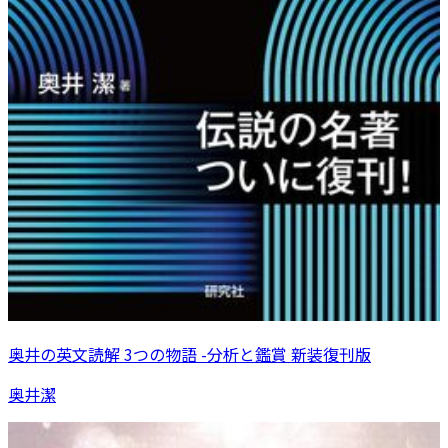
奥井の英文読解 3つの物語 -分析と鑑賞 新装復刊版
奥井潔