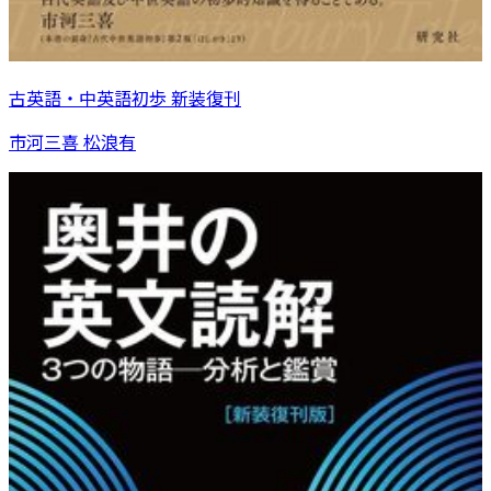
古英語・中英語初歩 新装復刊
市河三喜 松浪有