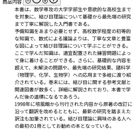
商品内容
本書は、数学専攻の大学学部生や意欲的な高校生まで
を対象に、結び目理論について基礎から最先端の研究
まで丁寧に解説した入門書である。
予備知識をあまり必要とせず、高校数学程度の初等的
な知識で、数式による議論よりは、丁寧な文章と豊富
な図によって結び目理論について学ぶことができる。
ここで学んだ知識は、適宜配置された練習問題によっ
て身に着けることができる。さらに、基礎的な内容を
超えて、未解決の問題や、最先端の研究結果、諸科学
（物理学、化学、生物学）への応用まで多岐に渡り紹
介されている。巻末には、結び目に関する参考文献と
関連図書が数多く、詳細に解説されており、本書で学
んだ後の道標になるであろう。
1998年に培風館から刊行された内容から原著の改訂に
沿って翻訳を改めるとともに、最新の研究を踏まえた
訳注も加筆されている。結び目理論に興味のある人へ
の最初の1冊としてお勧めの本となっている。