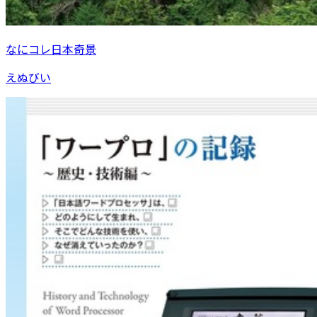
なにコレ日本奇景
えぬびい