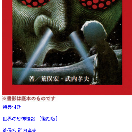
特典付き
世界の恐怖怪談 ［復刻版］
荒俣宏 武内孝夫