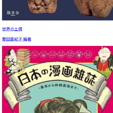
世界の土偶
譽田亜紀子 編著