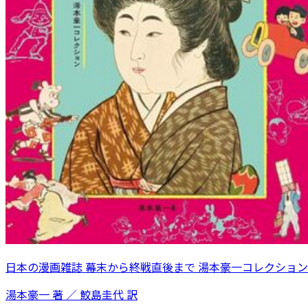
日本の漫画雑誌 幕末から終戦直後まで 湯本豪一コレクション
湯本豪一 著 ／ 鮫島圭代 訳