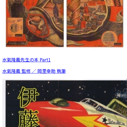
水氣隆義先生の本 Part1
水氣隆義 監修 ／ 岡里幸助 執筆