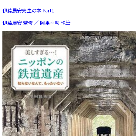
伊藤展安先生の本 Part1
伊藤展安 監修 ／ 岡里幸助 執筆