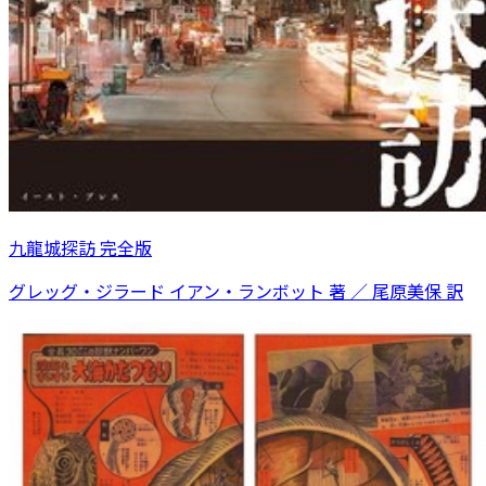
九龍城探訪 完全版
グレッグ・ジラード イアン・ランボット 著 ／ 尾原美保 訳