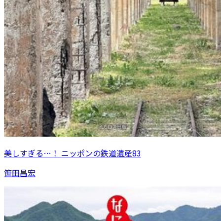
美しすぎる…！ ニッポンの鉄道遺産83
笹田昌宏