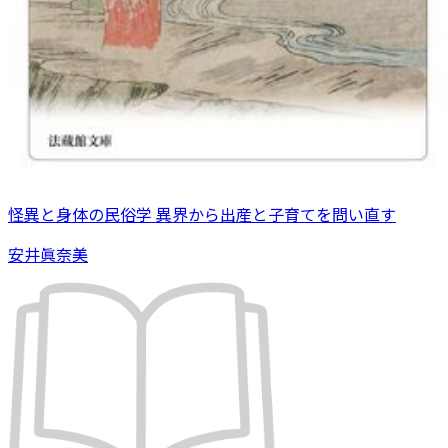
怪異と身体の民俗学 異界から出産と子育てを問い直す
安井眞奈美