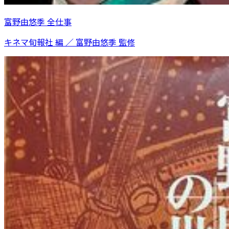
富野由悠季 全仕事
キネマ旬報社 編 ／ 富野由悠季 監修