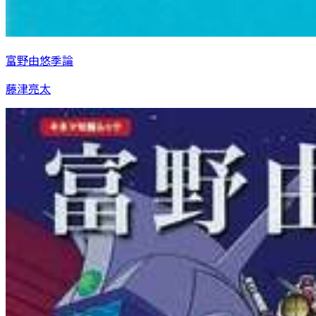
富野由悠季論
藤津亮太