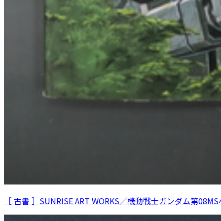
［ 古書 ］SUNRISE ART WORKS／機動戦士ガンダム第08M