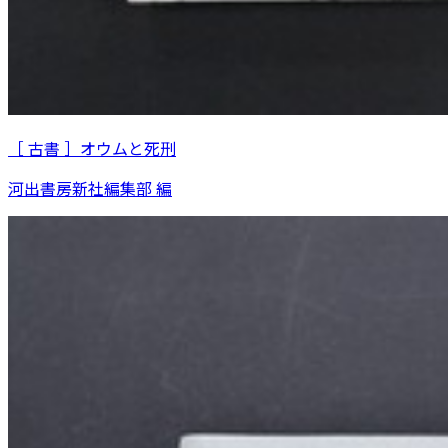
［ 古書 ］オウムと死刑
河出書房新社編集部 編