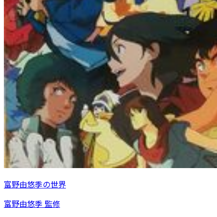
富野由悠季の世界
富野由悠季 監修