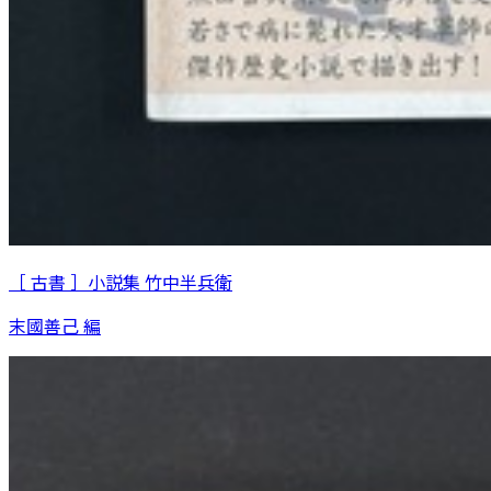
［ 古書 ］小説集 竹中半兵衛
末國善己 編