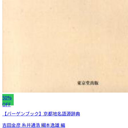
50%
OFF
【バーゲンブック】京都地名語源辞典
吉田金彦 糸井通浩 綱本逸雄 編