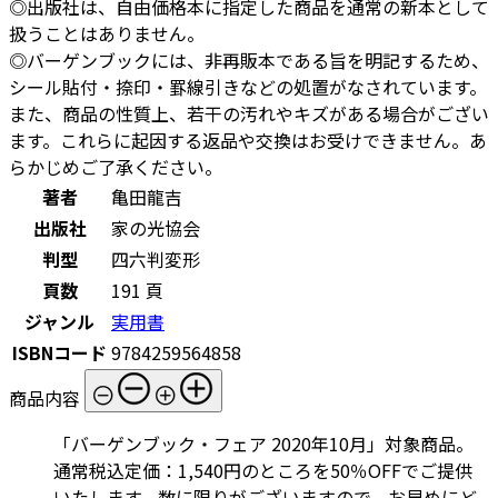
◎出版社は、自由価格本に指定した商品を通常の新本として
扱うことはありません。
◎バーゲンブックには、非再販本である旨を明記するため、
シール貼付・捺印・罫線引きなどの処置がなされています。
また、商品の性質上、若干の汚れやキズがある場合がござい
ます。これらに起因する返品や交換はお受けできません。あ
らかじめご了承ください。
著者
亀田龍吉
出版社
家の光協会
判型
四六判変形
頁数
191 頁
ジャンル
実用書
ISBNコード
9784259564858
商品内容
「バーゲンブック・フェア 2020年10月」対象商品。
通常税込定価：1,540円のところを50％OFFでご提供
いたします。数に限りがございますので、お早めにど