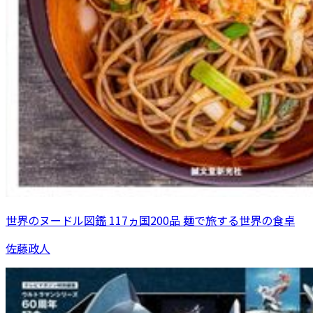
世界のヌードル図鑑 117ヵ国200品 麺で旅する世界の食卓
佐藤政人