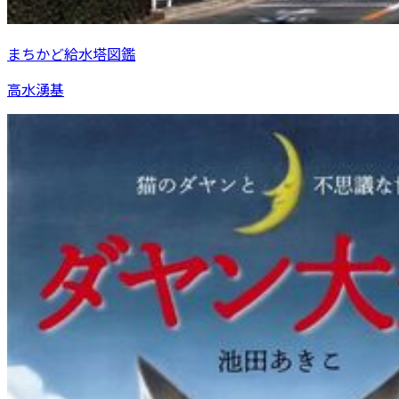
まちかど給水塔図鑑
高水湧基