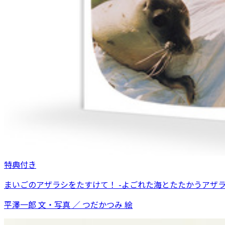
特典付き
まいごのアザラシをたすけて！ -よごれた海とたたかうアザラ
平澤一郎 文・写真 ／ つだかつみ 絵