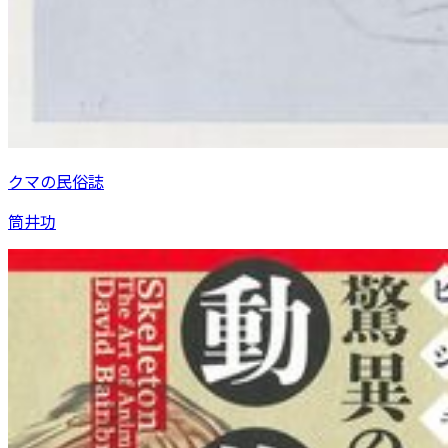
クマの民俗誌
筒井功