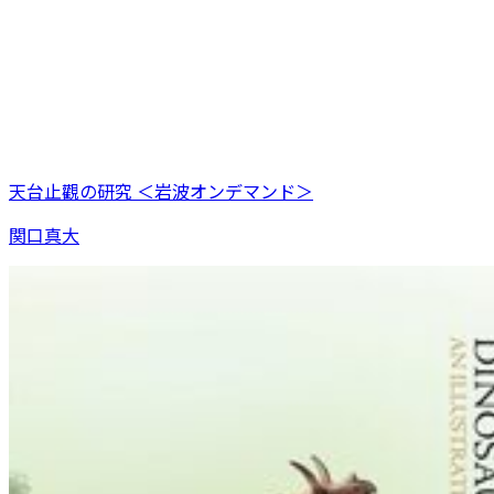
天台止觀の研究 ＜岩波オンデマンド＞
関口真大