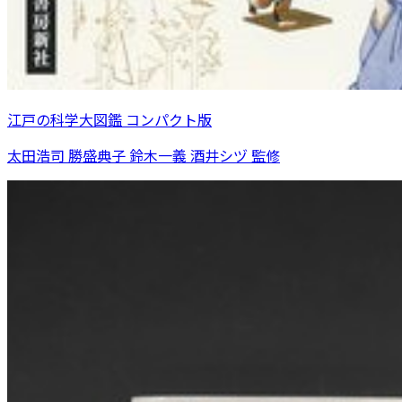
江戸の科学大図鑑 コンパクト版
太田浩司 勝盛典子 鈴木一義 酒井シヅ 監修