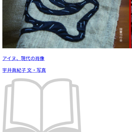
アイヌ、現代の肖像
宇井眞紀子 文・写真