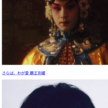
さらば、わが愛 覇王別姫