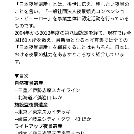
「日本夜景遺産」とは、後世に伝え、残したい夜景の
ことを言い、「一般社団法人夜景観光コンベンショ
ン・ビューロー」を事業主体に認定活動を行っている
ものです。
2004年から2012年度の第八回認定を経て、現在では全
国160ヵ所を数え、最新版となる本写真集では全ての
「日本夜景遺産」を網羅することはもちろん、日本に
おける夜景の魅力をあますところなく紹介していま
す。
▼目次
自然夜景遺産
--三重／伊勢志摩スカイライン
--北海道／藻岩山 ほか
施設型夜景遺産
--東京／東京スカイデッキ
--岐阜／岐阜シティ・タワー43 ほか
ライトアップ夜景遺産
--栃木／奥日光湯元温泉雪まつり