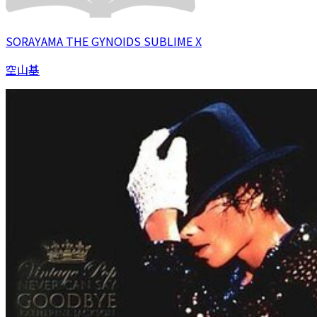
SORAYAMA THE GYNOIDS SUBLIME X
空山基