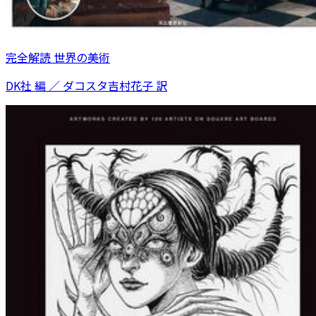
完全解読 世界の美術
DK社 編 ／ ダコスタ吉村花子 訳