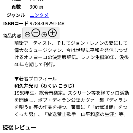
頁数
300 頁
ジャンル
エンタメ
ISBNコード
9784309291048
商品内容
前衛アーティスト、そしてジョン・レノンの妻にして
偉大なミュージシャン、今は世界に平和を発信しつづ
けるオノヨーコの決定版評伝。レノン生誕80年、没後
40年を期して刊行。
▼著者プロフィール
和久井光司（わくい こうじ）
1958年生。総合音楽家。スクリーン等を経てソロ活動
を開始し、ボブ・ディラン公認カヴァー集『ディラン
を唄う』等の作品を持つ。著書に『「at武道館」をつ
くった男』、『放送禁止歌手 山平和彦の生涯』等。
読後レビュー