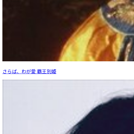
さらば、わが愛 覇王別姫