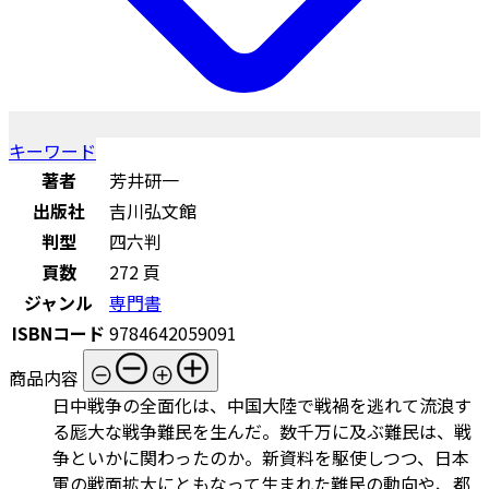
キーワード
著者
芳井研一
出版社
吉川弘文館
判型
四六判
頁数
272 頁
ジャンル
専門書
ISBNコード
9784642059091
商品内容
日中戦争の全面化は、中国大陸で戦禍を逃れて流浪す
る厖大な戦争難民を生んだ。数千万に及ぶ難民は、戦
争といかに関わったのか。新資料を駆使しつつ、日本
軍の戦面拡大にともなって生まれた難民の動向や、都