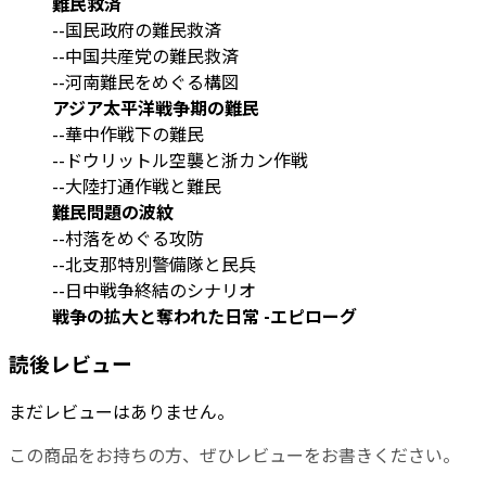
難民救済
--国民政府の難民救済
--中国共産党の難民救済
--河南難民をめぐる構図
アジア太平洋戦争期の難民
--華中作戦下の難民
--ドウリットル空襲と浙カン作戦
--大陸打通作戦と難民
難民問題の波紋
--村落をめぐる攻防
--北支那特別警備隊と民兵
--日中戦争終結のシナリオ
戦争の拡大と奪われた日常 -エピローグ
読後レビュー
まだレビューはありません。
この商品をお持ちの方、ぜひレビューをお書きください。