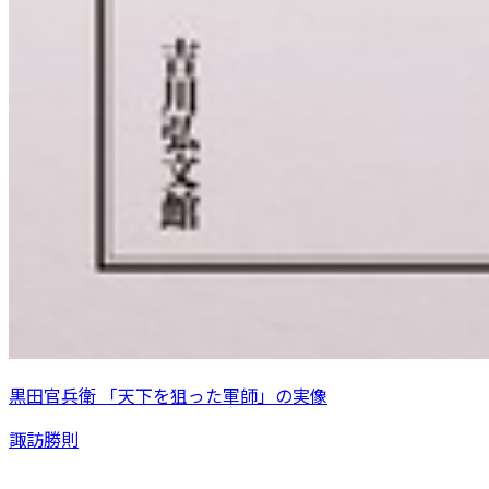
黒田官兵衛 「天下を狙った軍師」の実像
諏訪勝則