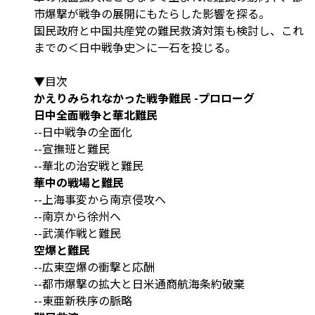
市爆撃が戦争の展開にもたらした影響を探る。
国民政府と中国共産党の難民救済対策も検討し、これ
までの＜日中戦争史＞に一石を投じる。
▼目次
かえりみられなかった戦争難民 -プロローグ
日中全面戦争と華北難民
--日中戦争の全面化
--宣撫班と難民
--華北の治安戦と難民
華中の戦場と難民
--上海事変から南京侵攻へ
--南京から徐州へ
--武漢作戦と難民
空爆と難民
--広東空爆の衝撃と応酬
--都市爆撃の拡大と日米通商航海条約破棄
--東亜新秩序の脈略