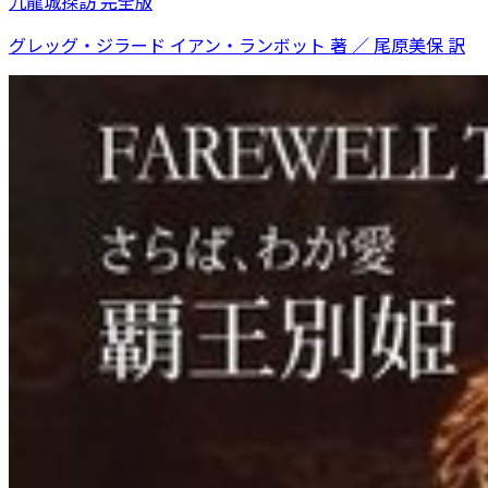
九龍城探訪 完全版
グレッグ・ジラード イアン・ランボット 著 ／ 尾原美保 訳