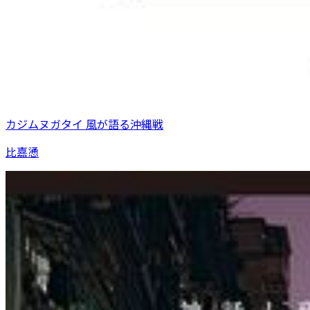
カジムヌガタイ 風が語る沖縄戦
比嘉慂