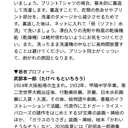
いましょう。プリントTシャツの場合、基本的に裏返
して洗濯します。裏返すことで、衣類の色あせやプリ
ント部分を、洗濯のダメージから減少させるためで
す。裏返した後は、ネットに入れて「弱（ソフト）水
流」で洗いましょう。漂白入りの洗剤や熱風の乾燥機
能（乾燥機）は絶対使わないようにお気をつけくださ
い。また、洗ったまま洗濯機の中などに長時間放置す
ることは避けてください。プリント同士がくっつい
て、剥がれの原因となります。
▼著者プロフィール
武部本一郎（たけべ もといちろう）
1914年大阪船場の生まれ。1932年、甲陽中学卒業。第
二次世界大戦出征後、行動美術展、京展、日本水彩画
展に入賞・入選。その後、絵物語や劇画、書籍のイラ
ストレーションで活躍。代表作にエドガー・ライス・
バローズの諸作をはじめとするSF文庫の装画・挿絵の
ほか、『ガラスのうさぎ』装画・挿絵、絵本『かわい
そうなぞう』など。2020年夏には『武部本一郎画集