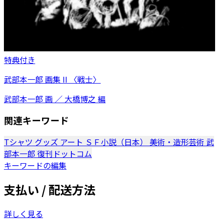
特典付き
武部本一郎 画集 II 〈戦士〉
武部本一郎 画 ／ 大橋博之 編
関連キーワード
Tシャツ
グッズ
アート
ＳＦ小説（日本）
美術・造形芸術
武
部本一郎
復刊ドットコム
キーワードの編集
支払い / 配送方法
詳しく見る