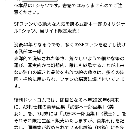
※本品はTシャツです。書籍ではありませんのでご注
意ください。
SFファンから絶大な人気を誇る武部本一郎のオリジナ
ルTシャツ、当サイト限定販売！
没後40年となる今でも、多くのSFファンを魅了し続け
る武部本一郎。
東洋的で洗練された筆致、荒々しいようで細かな筆の
運び、写実的かつ幻想的、誰にも継承することが出来
ない独自の輝きと品位をも放つ絵の数々は、多くの装
画・挿絵に用いられ、ファンの脳裏に焼き付いていま
す。
復刊ドットコムでは、節目となる本年2020年6月末
に、A3判仕様の豪華画集『武部本一郎画集 I〈美
女〉』を、7月末には『武部本一郎画集 II〈戦士〉』を
それぞれ限定生産・販売いたしますが、画集刊行を記
念し、同画集が収められている化粧箱（内箱）にも使