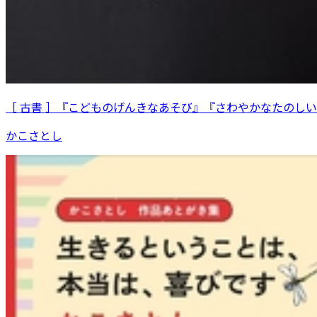
［ 古書 ］『こどものげんきなあそび』『さわやかなたのし
かこさとし