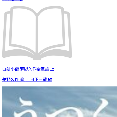
白髪小僧 夢野久作全童話 上
夢野久作 著 ／ 日下三蔵 編