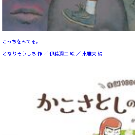
こっちをみてる。
となりそうしち 作 ／ 伊藤潤二 絵 ／ 東雅夫 編