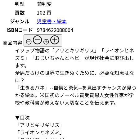
判型
菊判変
頁数
102 頁
ジャンル
児童書・絵本
ISBNコード
9784622088004
商品内容
イソップ物語の「アリとキリギリス」「ライオンとネ
ズミ」「おじいちゃんとヘビ」が現代社会に飛び出し
ます。
矛盾だらけの世界で生きぬくために、必要な知恵はな
に？
「生きるバネ」--自信と勇気--を見出すチャンスが見つ
かる絵本。米国初のノーベル賞受賞黒人女性作家が学
校や教科書が教えない大切なことを伝えます。
▼目次
「アリとキリギリス」
「ライオンとネズミ」