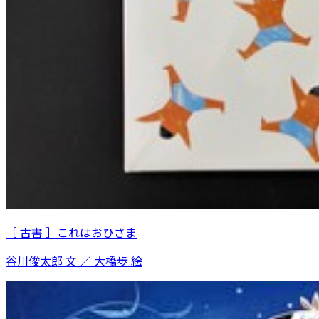
［ 古書 ］これはおひさま
谷川俊太郎 文 ／ 大橋歩 絵