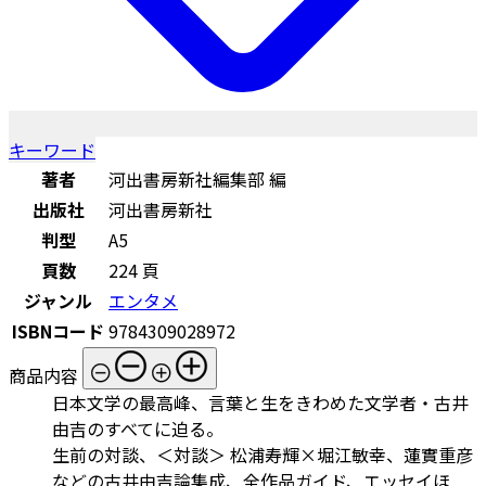
キーワード
著者
河出書房新社編集部 編
出版社
河出書房新社
判型
A5
頁数
224 頁
ジャンル
エンタメ
ISBNコード
9784309028972
商品内容
日本文学の最高峰、言葉と生をきわめた文学者・古井
由吉のすべてに迫る。
生前の対談、＜対談＞ 松浦寿輝×堀江敏幸、蓮實重彦
などの古井由吉論集成、全作品ガイド、エッセイほ