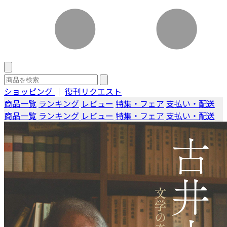
ショッピング
｜
復刊リクエスト
商品一覧
ランキング
レビュー
特集・フェア
支払い・配送
商品一覧
ランキング
レビュー
特集・フェア
支払い・配送