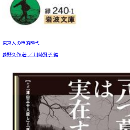
東京人の堕落時代
夢野久作 著 ／ 川崎賢子 編