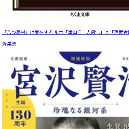
「八つ墓村」は実在する ルポ「津山三十人殺し」と「落武者
蜂巣敦