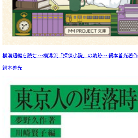
横溝短編を読む 〜横溝流「探偵小説」の軌跡〜 網本善光著作
網本善光