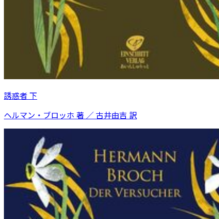
誘惑者 下
ヘルマン・ブロッホ 著 ／ 古井由吉 訳