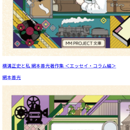
横溝正史と私 網本善光著作集 ＜エッセイ・コラム編＞
網本善光