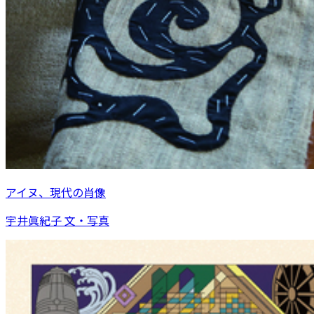
アイヌ、現代の肖像
宇井眞紀子 文・写真