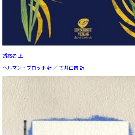
誘惑者 上
ヘルマン・ブロッホ 著 ／ 古井由吉 訳