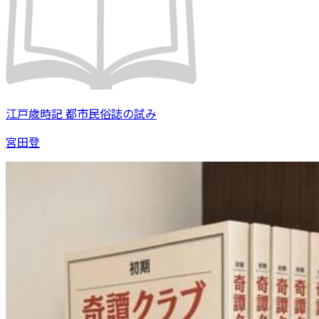
江戸歳時記 都市民俗誌の試み
宮田登