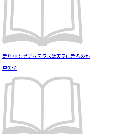
祟り神 なぜアマテラスは天皇に祟るのか
戸矢学