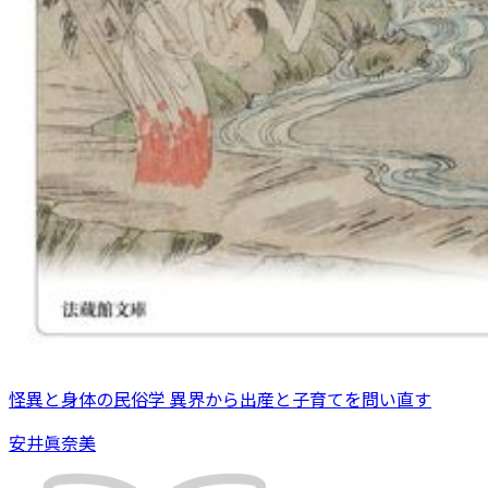
怪異と身体の民俗学 異界から出産と子育てを問い直す
安井眞奈美