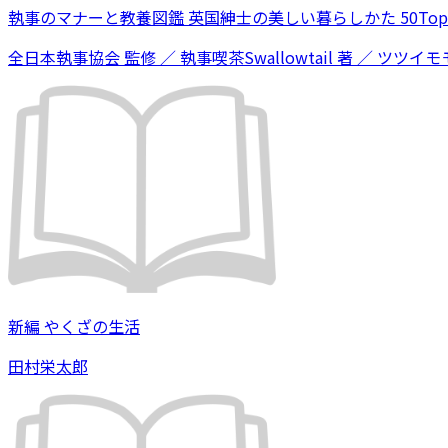
執事のマナーと教養図鑑 英国紳士の美しい暮らしかた 50Topi
全日本執事協会 監修 ／ 執事喫茶Swallowtail 著 ／ ツツイモモ
新編 やくざの生活
田村栄太郎