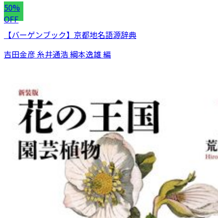
50%
OFF
【バーゲンブック】京都地名語源辞典
吉田金彦 糸井通浩 綱本逸雄 編