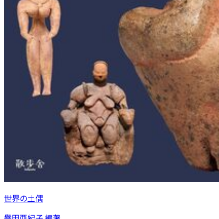
世界の土偶
譽田亜紀子 編著