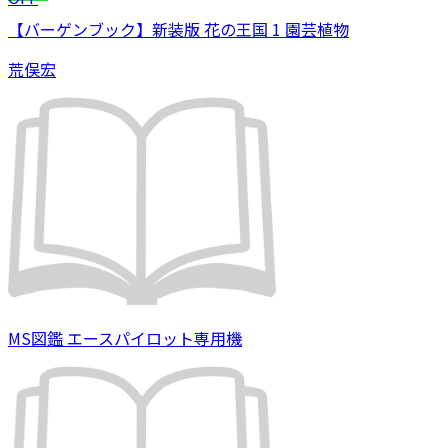
【バーゲンブック】新装版 花の王国 1 園芸植物
荒俣宏
MS図鑑 エースパイロット専用機