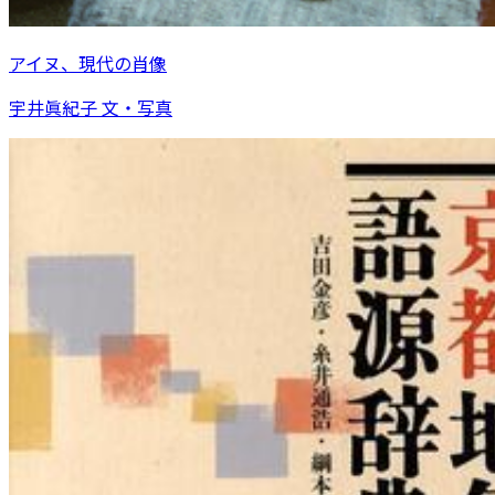
アイヌ、現代の肖像
宇井眞紀子 文・写真