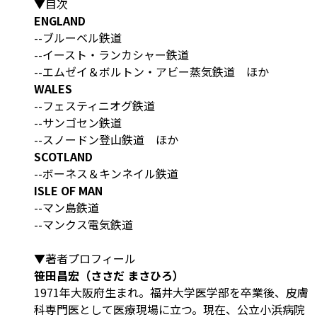
▼目次
ENGLAND
--ブルーベル鉄道
--イースト・ランカシャー鉄道
--エムゼイ＆ボルトン・アビー蒸気鉄道 ほか
WALES
--フェスティニオグ鉄道
--サンゴセン鉄道
--スノードン登山鉄道 ほか
SCOTLAND
--ボーネス＆キンネイル鉄道
ISLE OF MAN
--マン島鉄道
--マンクス電気鉄道
▼著者プロフィール
笹田昌宏（ささだ まさひろ）
1971年大阪府生まれ。福井大学医学部を卒業後、皮膚
科専門医として医療現場に立つ。現在、公立小浜病院