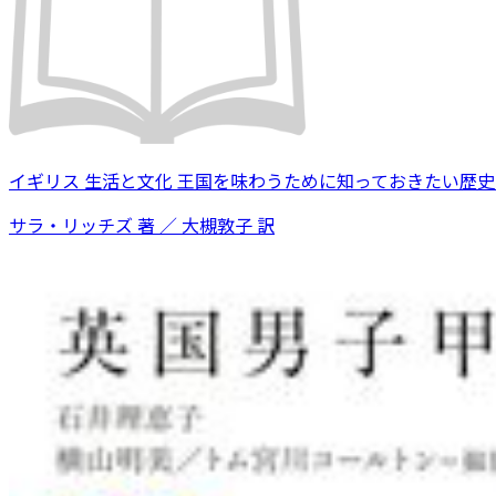
イギリス 生活と文化 王国を味わうために知っておきたい歴
サラ・リッチズ 著 ／ 大槻敦子 訳