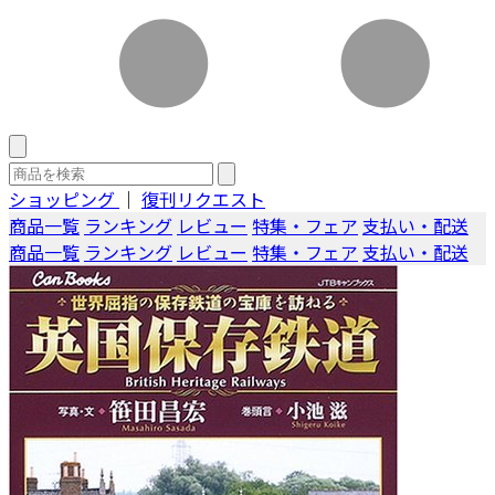
ショッピング
｜
復刊リクエスト
商品一覧
ランキング
レビュー
特集・フェア
支払い・配送
商品一覧
ランキング
レビュー
特集・フェア
支払い・配送