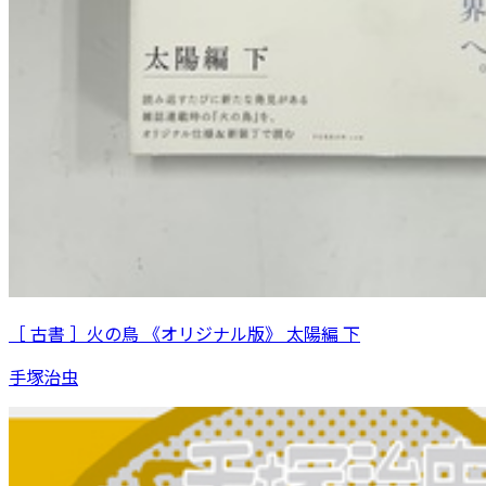
［ 古書 ］火の鳥 《オリジナル版》 太陽編 下
手塚治虫