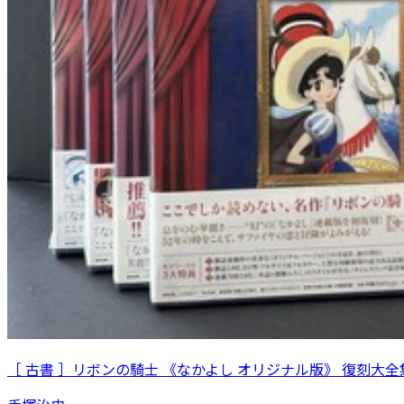
［ 古書 ］リボンの騎士 《なかよし オリジナル版》 復刻大全集