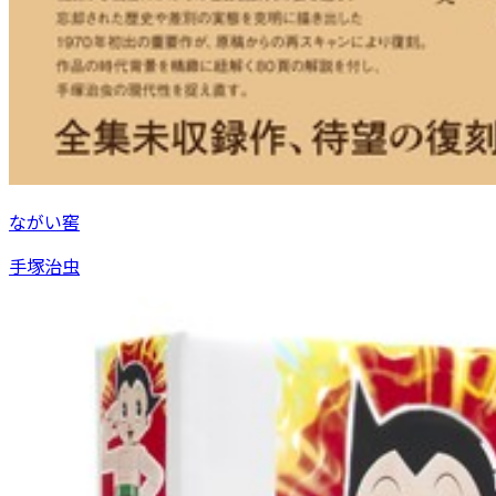
ながい窖
手塚治虫