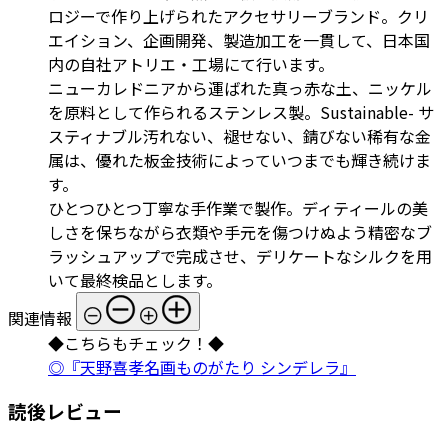
ロジーで作り上げられたアクセサリーブランド。クリ
エイション、企画開発、製造加工を一貫して、日本国
内の自社アトリエ・工場にて行います。
ニューカレドニアから運ばれた真っ赤な土、ニッケル
を原料として作られるステンレス製。Sustainable- サ
スティナブル汚れない、褪せない、錆びない稀有な金
属は、優れた板金技術によっていつまでも輝き続けま
す。
ひとつひとつ丁寧な手作業で製作。ディティールの美
しさを保ちながら衣類や手元を傷つけぬよう精密なブ
ラッシュアップで完成させ、デリケートなシルクを用
いて最終検品とします。
関連情報
◆こちらもチェック！◆
◎『天野喜孝名画ものがたり シンデレラ』
読後レビュー