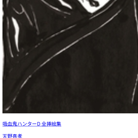
吸血鬼ハンターD 全挿絵集
天野喜孝