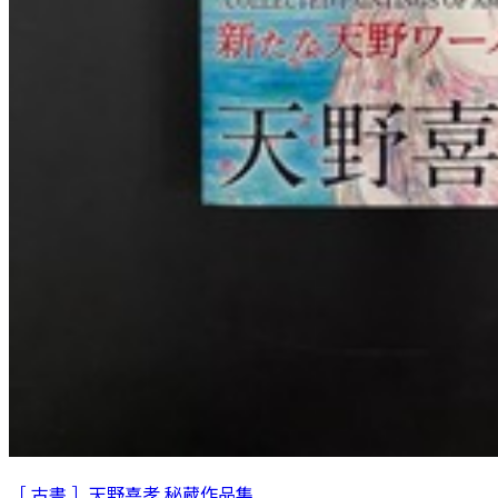
［ 古書 ］天野喜孝 秘蔵作品集