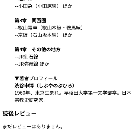
--小田急（小田原線） ほか
第3章 関西圏
--叡山電車（叡山本線・鞍馬線）
--京阪（石山坂本線） ほか
第4章 その他の地方
--JR仙石線
--JR弥彦線 ほか
▼著者プロフィール
渋谷申博（しぶやのぶひろ）
1960年、東京生まれ。早稲田大学第一文学部卒。日本
宗教史研究家。
読後レビュー
まだレビューはありません。