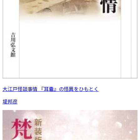
大江戸怪談事情 『耳嚢』の怪異をひもとく
堤邦彦