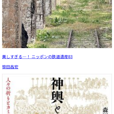
美しすぎる…！ ニッポンの鉄道遺産83
笹田昌宏