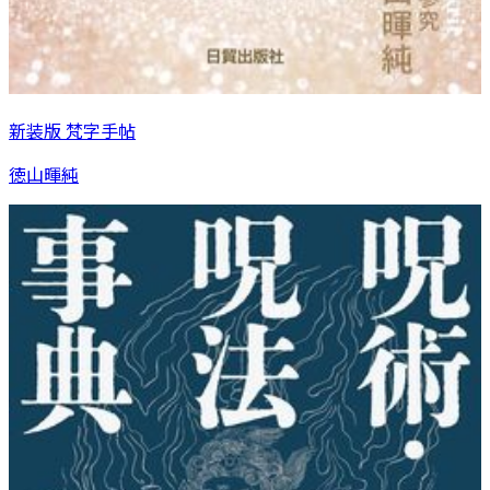
新装版 梵字手帖
徳山暉純