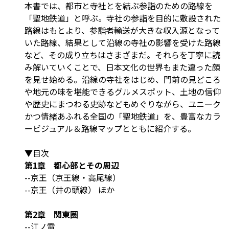
本書では、都市と寺社とを結ぶ参詣のための路線を
「聖地鉄道」と呼ぶ。寺社の参詣を目的に敷設された
路線はもとより、参詣者輸送が大きな収入源となって
いた路線、結果として沿線の寺社の影響を受けた路線
など、その成り立ちはさまざまだ。それらを丁寧に読
み解いていくことで、日本文化の世界もまた違った顔
を見せ始める。沿線の寺社をはじめ、門前の見どころ
や地元の味を堪能できるグルメスポット、土地の信仰
や歴史にまつわる史跡などもめぐりながら、ユニーク
かつ情緒あふれる全国の「聖地鉄道」を、豊富なカラ
ービジュアル＆路線マップとともに紹介する。
▼目次
第1章 都心部とその周辺
--京王（京王線・高尾線）
--京王（井の頭線） ほか
第2章 関東圏
--江ノ電