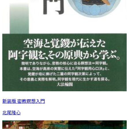
新装版 密教瞑想入門
北尾隆心