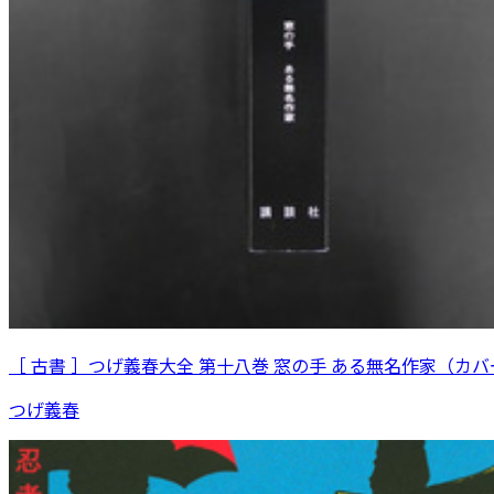
［ 古書 ］つげ義春大全 第十八巻 窓の手 ある無名作家（カ
つげ義春