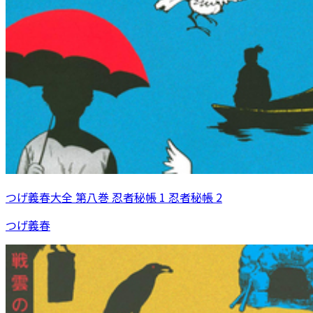
つげ義春大全 第八巻 忍者秘帳 1 忍者秘帳 2
つげ義春