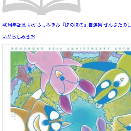
40周年記念 いがらしみきお『ぼのぼの』自選集 ぜんぶたの
いがらしみきお