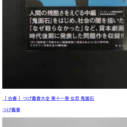
［ 古書 ］つげ義春大全 第十一巻 女忍 鬼面石
つげ義春