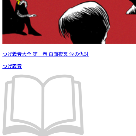
つげ義春大全 第一巻 白面夜叉 涙の仇討
つげ義春