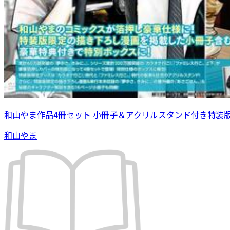
和山やま作品4冊セット 小冊子＆アクリルスタンド付き特装
和山やま