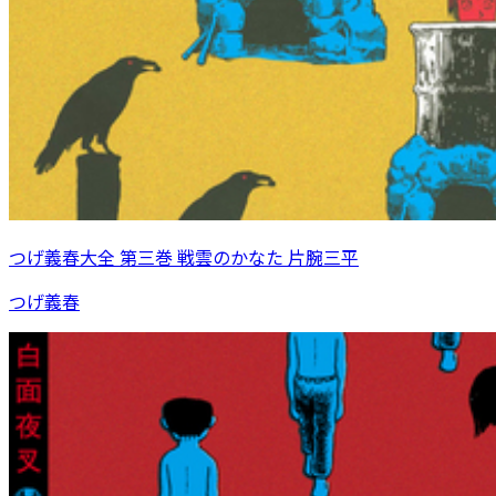
つげ義春大全 第三巻 戦雲のかなた 片腕三平
つげ義春