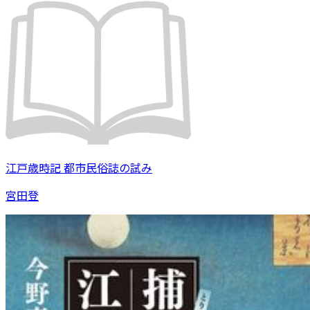
江戸歳時記 都市民俗誌の試み
宮田登