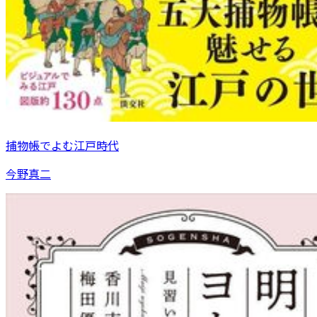
捕物帳でよむ江戸時代
今野真二