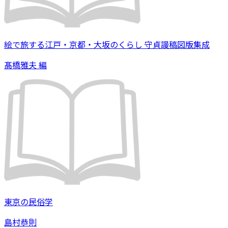
絵で旅する江戸・京都・大坂のくらし 守貞謾稿図版集成
髙橋雅夫 編
東京の民俗学
島村恭則