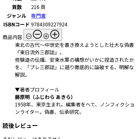
頁数
216 頁
ジャンル
専門書
ISBNコード
9784309227924
商品内容
東北の古代～中世史を書き換えようとした壮大な偽書
『東日流外三郡誌』。
修験道の伝播、安東水軍の構想がいかに捏造されたか
を、「プレ三郡誌」に遡り徹底的に論破する、明解な
解説。
▼著者プロフィール
藤原明（ふじわら あきら）
1958年、東京生まれ。編集者をへて、ノンフィクショ
ンライター。偽書、伝承研究。
読後レビュー