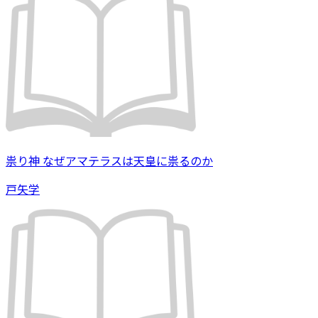
祟り神 なぜアマテラスは天皇に祟るのか
戸矢学