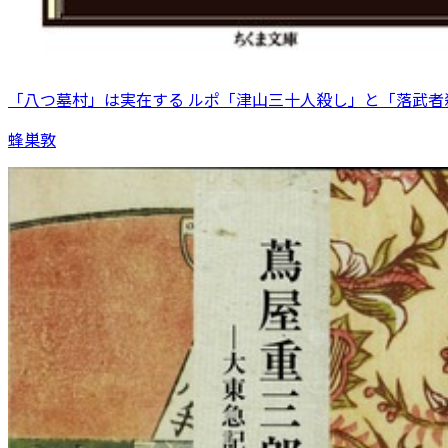
「八つ墓村」は実在する ルポ「津山三十人殺し」と「落武者
蜂巣敦