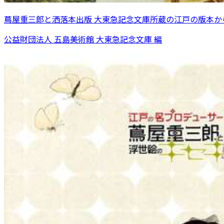
蔦屋重三郎と洒落本出版 大東急記念文庫所蔵の江戸の版本か
公益財団法人 五島美術館 大東急記念文庫 編