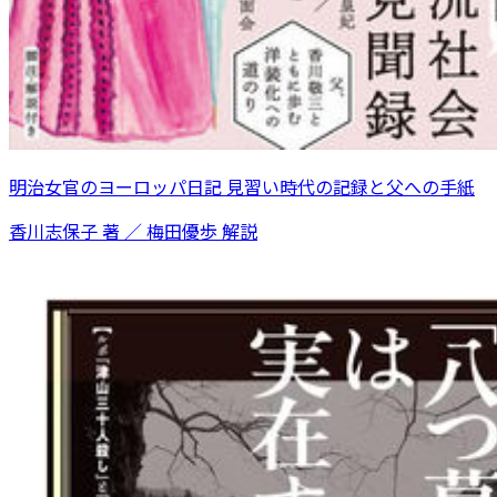
明治女官のヨーロッパ日記 見習い時代の記録と父への手紙
香川志保子 著 ／ 梅田優歩 解説