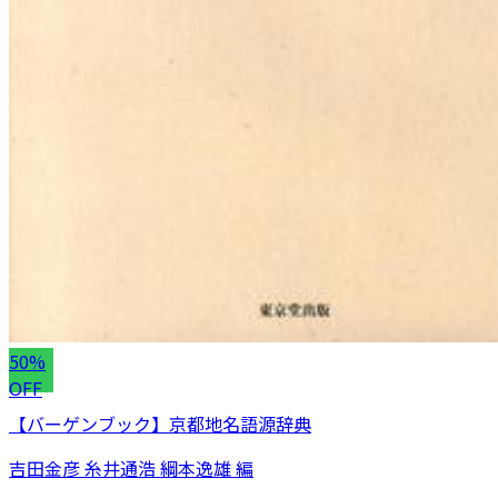
50%
OFF
【バーゲンブック】京都地名語源辞典
吉田金彦 糸井通浩 綱本逸雄 編