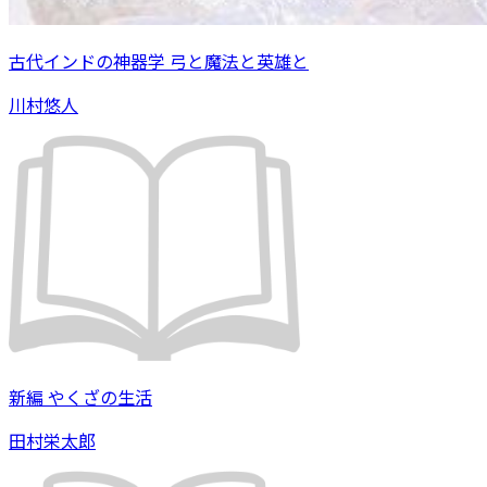
古代インドの神器学 弓と魔法と英雄と
川村悠人
新編 やくざの生活
田村栄太郎