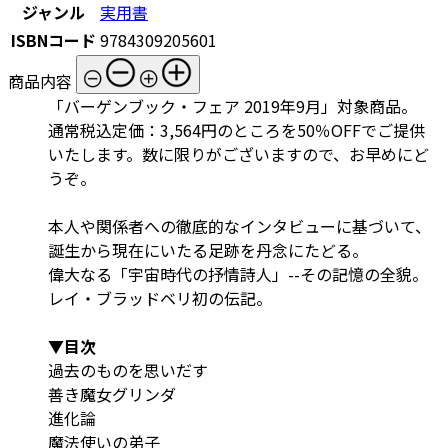
ジャンル
実用書
ISBNコード
9784309205601
商品内容
「バーゲンブック・フェア 2019年9月」対象商品。
通常税込定価：3,564円のところを50％OFFでご提供
いたします。数に限りがございますので、お早めにど
うぞ。
本人や関係者への徹底的なインタビューに基づいて、
誕生から現在にいたる足跡を丹念にたどる。
偉大なる「宇宙時代の抒情詩人」--その記憶の全貌。
レイ・ブラッドベリ初の伝記。
▼目次
過去のものを思いだす
善き魔女グリンダ
進化論
魔法使いの弟子