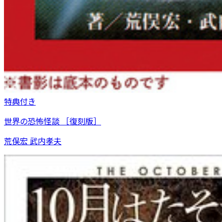
特典付き
世界の恐怖怪談 ［復刻版］
荒俣宏 武内孝夫