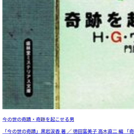
今の世の奇蹟・奇跡を起こせる男
「今の世の奇蹟」黒岩涙香 著 ／ 徳田富美子 高木直二 編 「