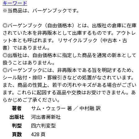
キーワード
※当商品は、バーゲンブックです。
◎バーゲンブック（自由価格本）とは、出版社の倉庫に在庫
されていた本を非再販本として出庫するものです。アウトレ
ット本とも呼ばれます。 リサイクルブック（中古本・古
書）ではありません。
◎出版社は、自由価格本に指定した商品を通常の新本として
扱うことはありません。
◎バーゲンブックには、非再販本である旨を明記するため、
シール貼付・捺印・罫線引きなどの処置がなされています。
また、商品の性質上、若干の汚れやキズがある場合がござい
ます。これらに起因する返品や交換はお受けできません。あ
らかじめご了承ください。
著者
サム・ウェラー 著 ／ 中村融 訳
出版社
河出書房新社
判型
四六判変型
頁数
428 頁