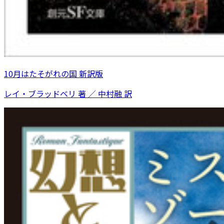
10月はたそがれの国 新訳版
レイ・ブラッドベリ 著 ／ 中村融 訳