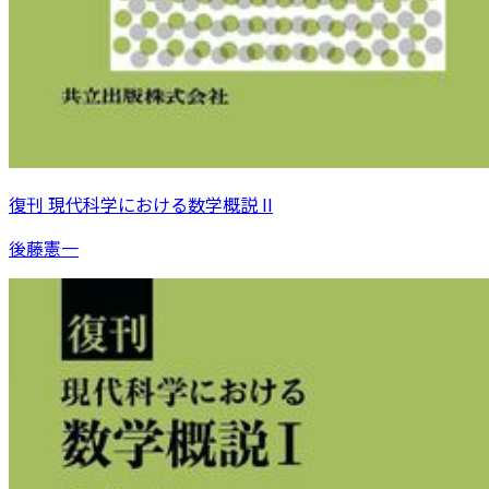
復刊 現代科学における数学概説 II
後藤憲一