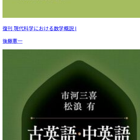
復刊 現代科学における数学概説 I
後藤憲一