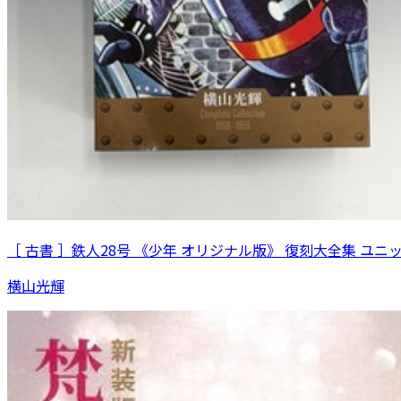
［ 古書 ］鉄人28号 《少年 オリジナル版》 復刻大全集 ユニ
横山光輝