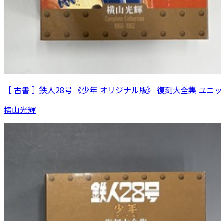
［ 古書 ］鉄人28号 《少年 オリジナル版》 復刻大全集 ユニ
横山光輝