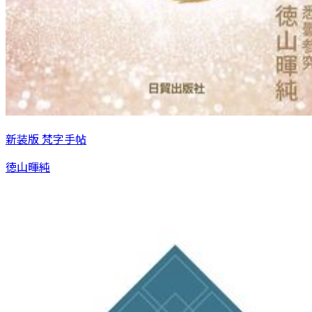
新装版 梵字手帖
徳山暉純