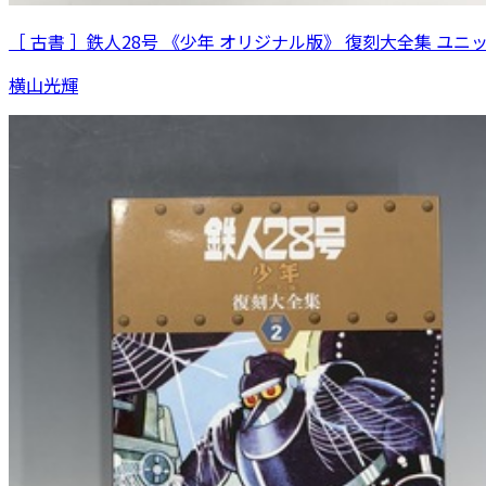
［ 古書 ］鉄人28号 《少年 オリジナル版》 復刻大全集 ユニ
横山光輝