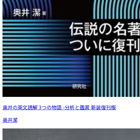
奥井の英文読解 3つの物語 -分析と鑑賞 新装復刊版
奥井潔