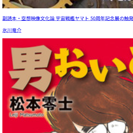
副読本・空想映像文化論 宇宙戦艦ヤマト 50周年記念展の触発 ＜
氷川竜介