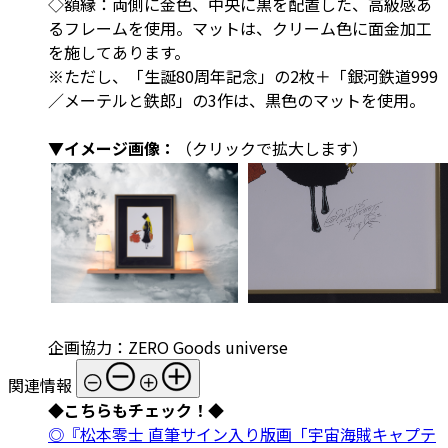
◇額縁：両側に金色、中央に黒を配置した、高級感あ
るフレームを使用。マットは、クリーム色に面金加工
を施してあります。
※ただし、「生誕80周年記念」の2枚＋「銀河鉄道999
／メーテルと鉄郎」の3作は、黒色のマットを使用。
▼イメージ画像：
（クリックで拡大します）
企画協力：ZERO Goods universe
関連情報
◆こちらもチェック！◆
◎『松本零士 直筆サイン入り版画「宇宙海賊キャプテ