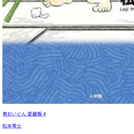
男おいどん 愛蔵版 4
松本零士