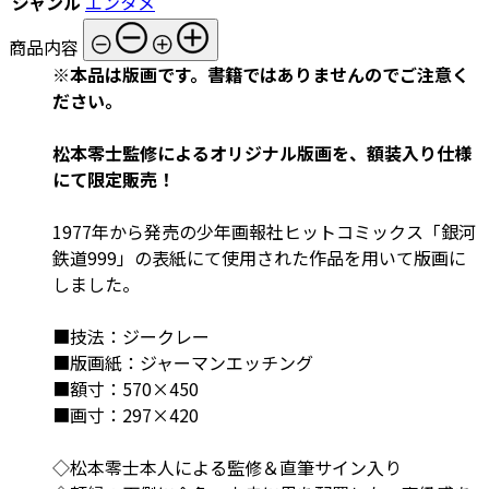
ジャンル
エンタメ
商品内容
※本品は版画です。書籍ではありませんのでご注意く
ださい。
松本零士監修によるオリジナル版画を、額装入り仕様
にて限定販売！
1977年から発売の少年画報社ヒットコミックス「銀河
鉄道999」の表紙にて使用された作品を用いて版画に
しました。
■技法：ジークレー
■版画紙：ジャーマンエッチング
■額寸：570×450
■画寸：297×420
◇松本零士本人による監修＆直筆サイン入り