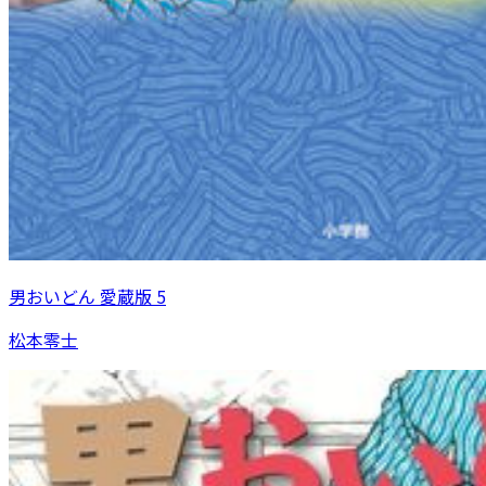
男おいどん 愛蔵版 5
松本零士