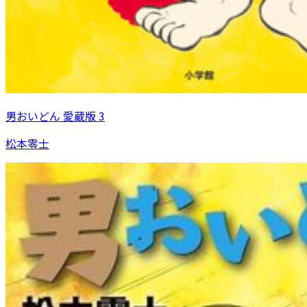
男おいどん 愛蔵版 3
松本零士