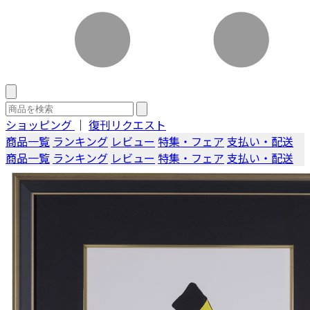
ショッピング
｜
復刊リクエスト
商品一覧
ランキング
レビュー
特集・フェア
支払い・配送
商品一覧
ランキング
レビュー
特集・フェア
支払い・配送