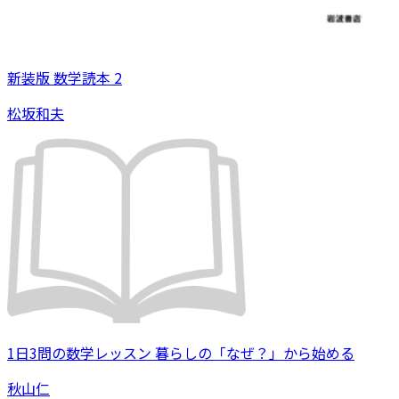
新装版 数学読本 2
松坂和夫
1日3問の数学レッスン 暮らしの「なぜ？」から始める
秋山仁