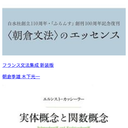
フランス文法集成 新装版
朝倉季雄 木下光一