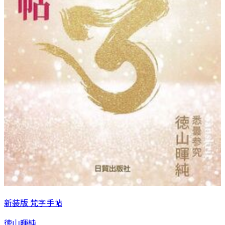
新装版 梵字手帖
徳山暉純