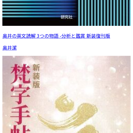
奥井の英文読解 3つの物語 -分析と鑑賞 新装復刊版
奥井潔