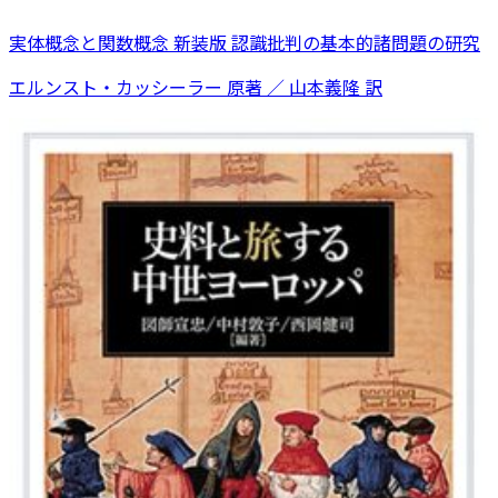
実体概念と関数概念 新装版 認識批判の基本的諸問題の研究
エルンスト・カッシーラー 原著 ／ 山本義隆 訳