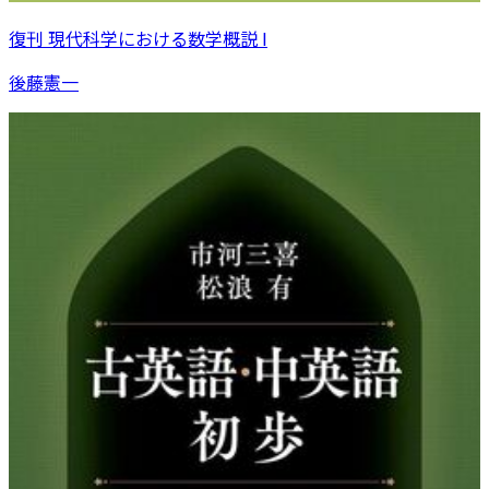
復刊 現代科学における数学概説 I
後藤憲一