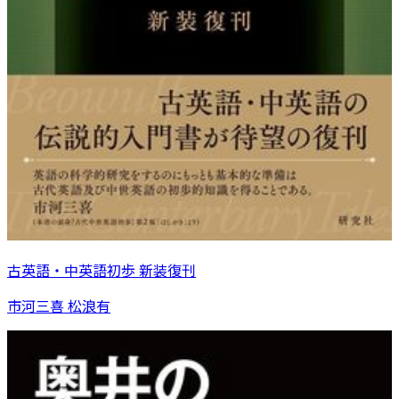
古英語・中英語初歩 新装復刊
市河三喜 松浪有