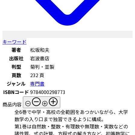
キーワード
著者
松坂和夫
出版社
岩波書店
判型
菊判・並製
頁数
232 頁
ジャンル
専門書
ISBNコード
9784000298773
商品内容
全6巻で中学・高校の全範囲をあつかいながら、大学
数学の入り口まで独習できるように構成。
第1巻は自然数・整数・有理数や無理数・実数などの
諸性質、式の計算、方程式の解き方など、初等数学に